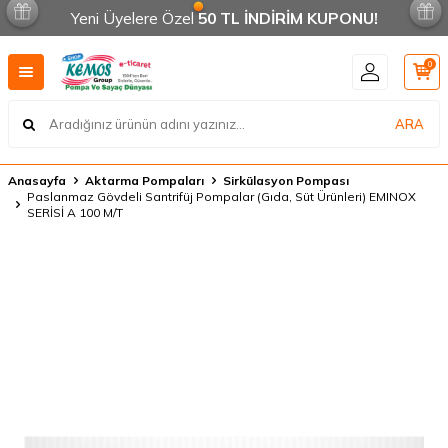
Yeni Üyelere Özel
50 TL İNDİRİM KUPONU!
0
ARA
Anasayfa
Aktarma Pompaları
Sirkülasyon Pompası
Paslanmaz Gövdeli Santrifüj Pompalar (Gıda, Süt Ürünleri) EMINOX
SERİSİ A 100 M/T