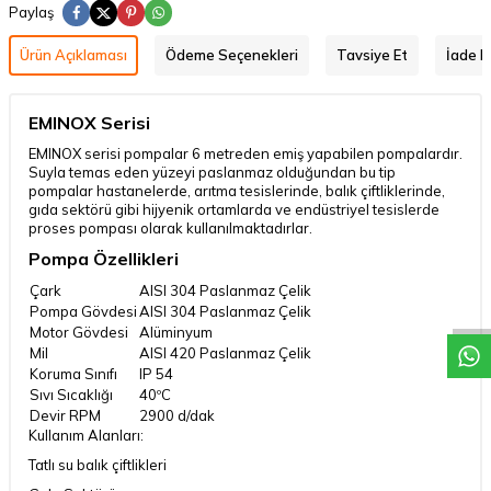
Paylaş
Ürün Açıklaması
Ödeme Seçenekleri
Tavsiye Et
İade Ko
EMINOX Serisi
EMINOX serisi pompalar 6 metreden emiş yapabilen pompalardır.
Suyla temas eden yüzeyi paslanmaz olduğundan bu tip
pompalar hastanelerde, arıtma tesislerinde, balık çiftliklerinde,
gıda sektörü gibi hijyenik ortamlarda ve endüstriyel tesislerde
proses pompası olarak kullanılmaktadırlar.
W
h
a
t
a
p
p
D
e
s
t
e
H
a
t
t
Pompa Özellikleri
Çark
AISI 304 Paslanmaz Çelik
Pompa Gövdesi
AISI 304 Paslanmaz Çelik
Motor Gövdesi
Alüminyum
Mil
AISI 420 Paslanmaz Çelik
Koruma Sınıfı
IP 54
Sıvı Sıcaklığı
40ºC
Devir RPM
2900 d/dak
Kullanım Alanları:
Tatlı su balık çiftlikleri