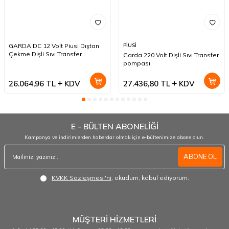
GARDA DC 12 Volt Piusi Dıştan
PİUSİ
Çekme Dişli Sıvı Transfer
Garda 220 Volt Dişli Sıvı Transfer
Pompası
pompası
26.064,96
TL
KDV
27.436,80
TL
KDV
E - BÜLTEN ABONELİĞİ
Kampanya ve indirimlerden haberdar olmak için e-bültenimize abone olun.
ABONE OL
KVKK Sözleşmesi'ni
, okudum, kabul ediyorum.
MÜŞTERİ HİZMETLERİ