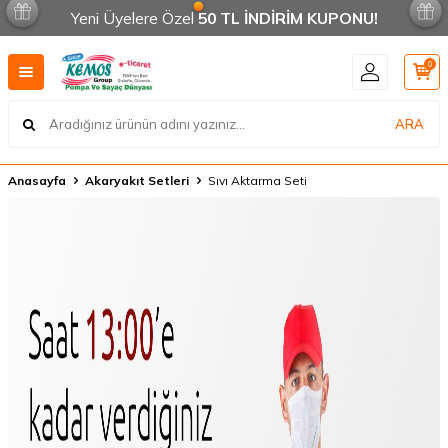
Yeni Üyelere Özel
50 TL İNDİRİM KUPONU!
0
ARA
Anasayfa
Akaryakıt Setleri
Sıvı Aktarma Seti