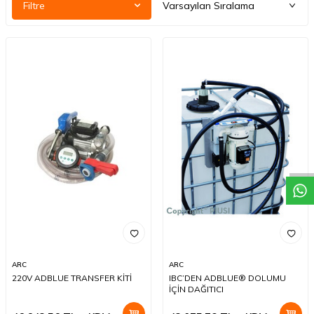
Filtre
W
h
a
t
a
p
p
D
e
s
t
e
H
a
t
t
ARC
ARC
220V ADBLUE TRANSFER KİTİ
IBC’DEN ADBLUE® DOLUMU
İÇİN DAĞITICI