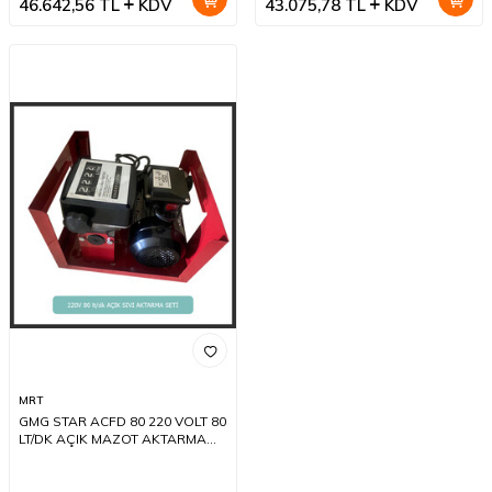
46.642,56
TL
KDV
43.075,78
TL
KDV
MRT
GMG STAR ACFD 80 220 VOLT 80
LT/DK AÇIK MAZOT AKTARMA
SETİ(HORTUM + POMPA +
SAYAÇ + TABANCA)