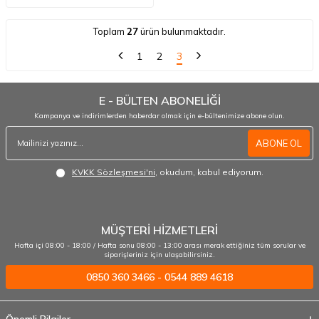
Toplam
27
ürün bulunmaktadır.
1
2
3
E - BÜLTEN ABONELİĞİ
Kampanya ve indirimlerden haberdar olmak için e-bültenimize abone olun.
ABONE OL
KVKK Sözleşmesi'ni
, okudum, kabul ediyorum.
MÜŞTERİ HİZMETLERİ
Hafta içi 08:00 - 18:00 / Hafta sonu 08:00 - 13:00 arası merak ettiğiniz tüm sorular ve
siparişleriniz için ulaşabilirsiniz.
0850 360 3466 - 0544 889 4618