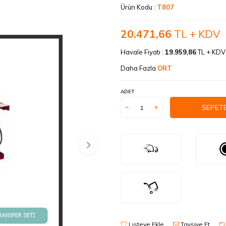
Ürün Kodu :
T807
20.471,66
TL + KDV
Havale Fiyatı :
19.959,86
TL + KD
Daha Fazla
ORT
ADET
SEPETE
Listeye Ekle
Tavsiye Et