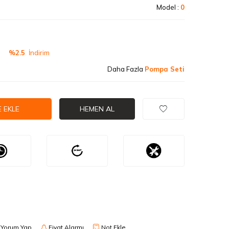
Model :
0
V
%2.5
İndirim
Daha Fazla
Pompa Seti
 EKLE
HEMEN AL
Yorum Yap
Fiyat Alarmı
Not Ekle