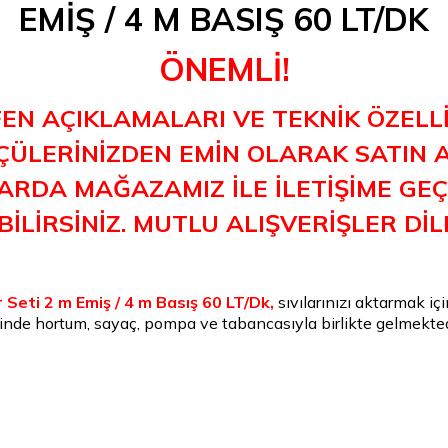
EMİŞ / 4 M BASIŞ 60 LT/DK
ÖNEMLİ!
FEN AÇIKLAMALARI VE TEKNİK ÖZELLİ
ÜLERİNİZDEN EMİN OLARAK SATIN AL
RDA MAĞAZAMIZ İLE İLETİŞİME GEÇE
İLİRSİNİZ. MUTLU ALIŞVERİŞLER DİL
 Seti 2 m Emiş / 4 m Basış 60 LT/Dk,
sıvılarınızı aktarmak iç
sinde hortum, sayaç, pompa ve tabancasıyla birlikte gelmekted