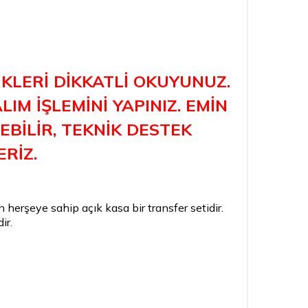
KLERİ DİKKATLİ OKUYUNUZ.
IM İŞLEMİNİ YAPINIZ. EMİN
BİLİR, TEKNİK DESTEK
ERİZ.
in herşeye sahip açık kasa bir transfer setidir.
ir.