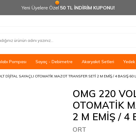
Yeni Üyelere Özel
50 TL İNDİRİM KUPONU!
olabı Pompası
Sayaç - Debimetre
Akaryakıt Setleri
Yedek
T DİJİTAL SAYAÇLI OTOMATİK MAZOT TRANSFER SETİ 2 M EMİŞ / 4 BASIŞ 60 
OMG 220 VOL
OTOMATİK M
2 M EMİŞ / 4
ORT