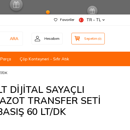
Favoriler
TR − TL
ARA
Hesabım
Sepetim
(
0
)
 Parça
Çöp Konteyneri - Sıfır Atık
LT/DK
T DİJİTAL SAYAÇLI
AZOT TRANSFER SETİ
 BASIŞ 60 LT/DK