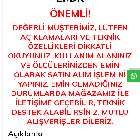
ÖNEMLİ!
DEĞERLİ MÜŞTERİMİZ, LÜTFEN
AÇIKLAMALARI VE TEKNİK
ÖZELLİKLERİ DİKKATLİ
W
h
a
t
a
p
p
D
e
s
t
e
H
a
t
t
OKUYUNUZ. KULLANIM ALANINIZ
VE ÖLÇÜLERİNİZDEN EMİN
OLARAK SATIN ALIM İŞLEMİNİ
YAPINIZ. EMİN OLMADIĞINIZ
DURUMLARDA MAĞAZAMIZ İLE
İLETİŞİME GEÇEBİLİR, TEKNİK
DESTEK ALABİLİRSİNİZ. MUTLU
ALIŞVERİŞLER DİLERİZ.
Açıklama