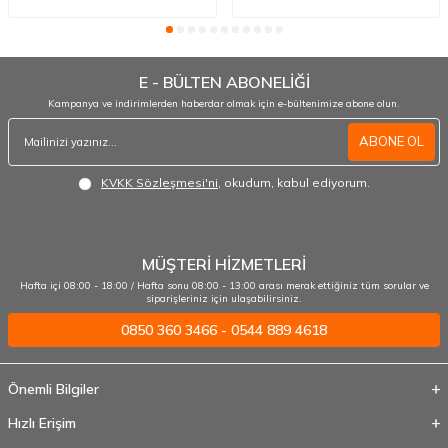
E - BÜLTEN ABONELİĞİ
Kampanya ve indirimlerden haberdar olmak için e-bültenimize abone olun.
ABONE OL
KVKK Sözleşmesi'ni
, okudum, kabul ediyorum.
MÜŞTERİ HİZMETLERİ
Hafta içi 08:00 - 18:00 / Hafta sonu 08:00 - 13:00 arası merak ettiğiniz tüm sorular ve
siparişleriniz için ulaşabilirsiniz.
0850 360 3466 - 0544 889 4618
Önemli Bilgiler
Hızlı Erişim