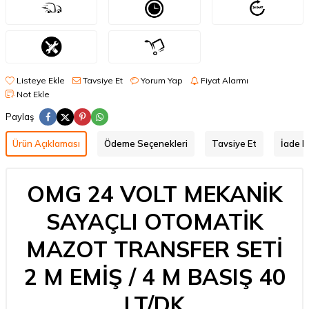
Listeye Ekle
Tavsiye Et
Yorum Yap
Fiyat Alarmı
Not Ekle
Paylaş
Ürün Açıklaması
Ödeme Seçenekleri
Tavsiye Et
İade Ko
OMG 24 VOLT MEKANİK
SAYAÇLI OTOMATİK
MAZOT TRANSFER SETİ
2 M EMİŞ / 4 M BASIŞ 40
LT/DK