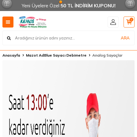
Yeni Üyelere Özel
50 TL İNDİRİM KUPONU!
0
ARA
Anasayfa
Mazot AdBlue Sayacı Debimetre
Analog Sayaçlar