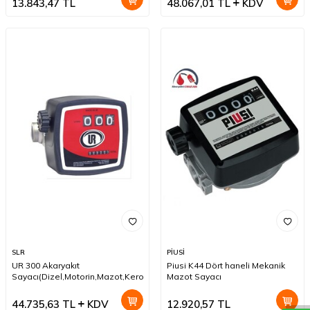
13.843,47
TL
48.067,01
TL
KDV
SLR
PİUSİ
W
h
a
t
a
p
p
D
e
s
t
e
H
a
t
t
UR 300 Akaryakıt
Piusi K44 Dört haneli Mekanik
Sayacı(Dizel,Motorin,Mazot,Kerosen)
Mazot Sayacı
44.735,63
TL
KDV
12.920,57
TL