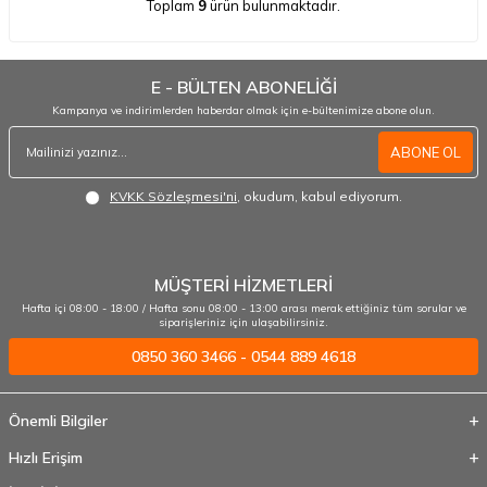
Toplam
9
ürün bulunmaktadır.
E - BÜLTEN ABONELİĞİ
Kampanya ve indirimlerden haberdar olmak için e-bültenimize abone olun.
ABONE OL
KVKK Sözleşmesi'ni
, okudum, kabul ediyorum.
MÜŞTERİ HİZMETLERİ
Hafta içi 08:00 - 18:00 / Hafta sonu 08:00 - 13:00 arası merak ettiğiniz tüm sorular ve
siparişleriniz için ulaşabilirsiniz.
0850 360 3466 - 0544 889 4618
Önemli Bilgiler
Hızlı Erişim