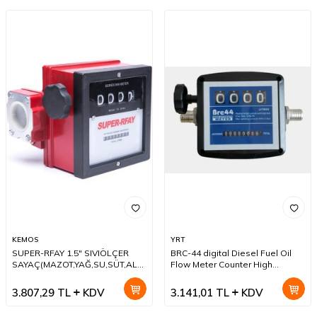
KEMOS
YRT
SUPER-RFAY 1.5" SIVIÖLÇER
BRC-44 digital Diesel Fuel Oil
SAYAÇ(MAZOT,YAĞ,SU,SÜT,ALKOL
Flow Meter Counter High
vb.)
Accuracy
3.807,29
TL
KDV
3.141,01
TL
KDV