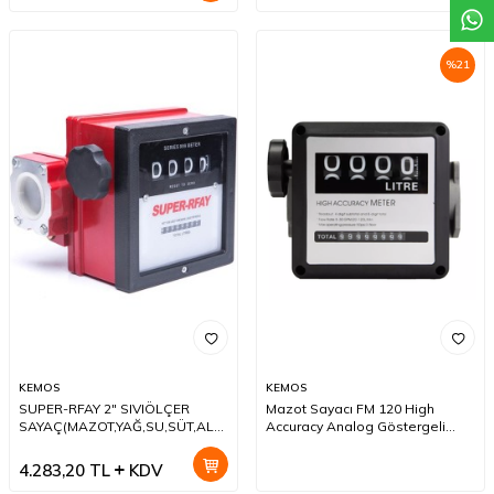
%
21
KEMOS
KEMOS
SUPER-RFAY 2" SIVIÖLÇER
Mazot Sayacı FM 120 High
SAYAÇ(MAZOT,YAĞ,SU,SÜT,ALKOL
Accuracy Analog Göstergeli
vb.)
Sıvıölçer Sayaç
4.283,20
TL
KDV