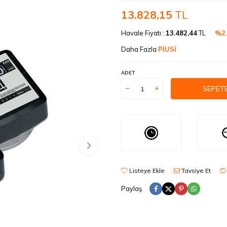
13.828,15
TL
Havale Fiyatı :
13.482,44
TL
%2
Daha Fazla
PİUSİ
ADET
SEPETE
Listeye Ekle
Tavsiye Et
Paylaş