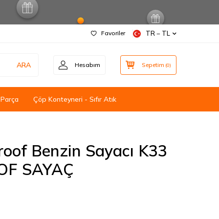
Favoriler
TR − TL
ARA
Hesabım
Sepetim
(
0
)
 Parça
Çöp Konteyneri - Sıfır Atık
roof Benzin Sayacı K33
OF SAYAÇ