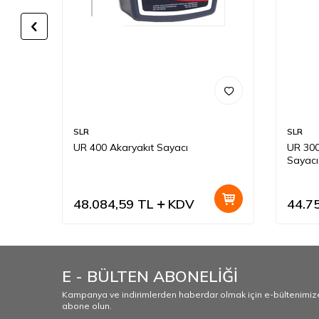
SLR
SLR
N PRO
UR 400 Akaryakıt Sayacı
UR 300
Sayacı
48.084,59
TL
KDV
44.7
E - BÜLTEN ABONELİĞİ
Kampanya ve indirimlerden haberdar olmak için e-bültenimiz
abone olun.