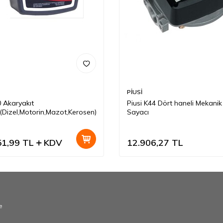
PİUSİ
 Akaryakıt
Piusi K44 Dört haneli Mekani
(Dizel,Motorin,Mazot,Kerosen)
Sayacı
51,99
TL
KDV
12.906,27
TL
e