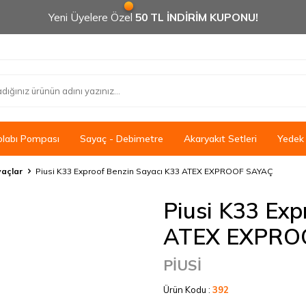
Yeni Üyelere Özel
50 TL İNDİRİM KUPONU!
olabı Pompası
Sayaç - Debimetre
Akaryakıt Setleri
Yedek
açlar
Piusi K33 Exproof Benzin Sayacı K33 ATEX EXPROOF SAYAÇ
Piusi K33 Exp
ATEX EXPRO
PİUSİ
Ürün Kodu :
392