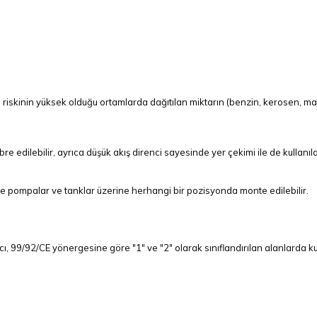
 riskinin yüksek olduğu ortamlarda dağıtılan miktarın (benzin, kerosen, mazo
 edilebilir, ayrıca düşük akış direnci sayesinde yer çekimi ile de kullanılab
le pompalar ve tanklar üzerine herhangi bir pozisyonda monte edilebilir.
ayacı, 99/92/CE yönergesine göre "1" ve "2" olarak sınıflandırılan alanlarda