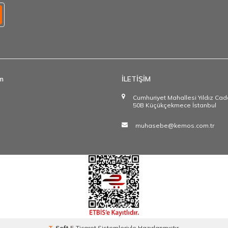
im
İLETİŞİM
Cumhuriyet Mahallesi Yıldız Ca
50B Küçükçekmece İstanbul
muhasebe@kemos.com.tr
T
-Soft
E-Ticaret
Sistemleriyle Hazırlanmıştır.