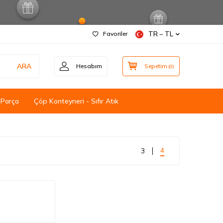
Favoriler
TR − TL
ARA
Hesabım
Sepetim
(
0
)
 Parça
Çöp Konteyneri - Sıfır Atık
4
3