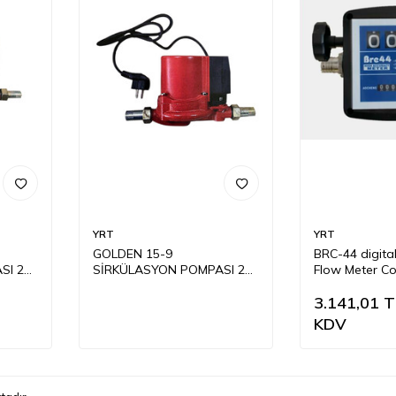
YRT
YRT
GOLDEN 15-9
BRC-44 digital
SI 220
SİRKÜLASYON POMPASI 220
Flow Meter Co
VOLT
Accuracy
3.141,01
T
KDV