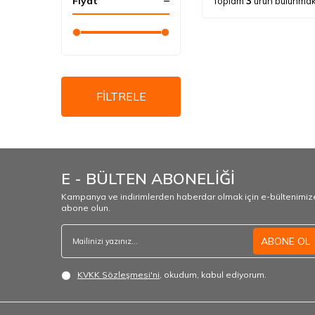
Fiyat
Toplam
3
ürün bulunmak
FİLTRELE
E - BÜLTEN ABONELİĞİ
Kampanya ve indirimlerden haberdar olmak için e-bültenimiz
abone olun.
ABONE OL
KVKK Sözleşmesi'ni
, okudum, kabul ediyorum.