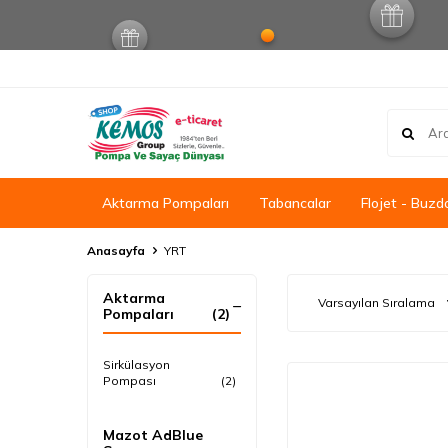
Aktarma Pompaları
Tabancalar
Flojet - Buzd
Anasayfa
YRT
Aktarma
Pompaları
(2)
Sirkülasyon
Pompası
(2)
Mazot AdBlue