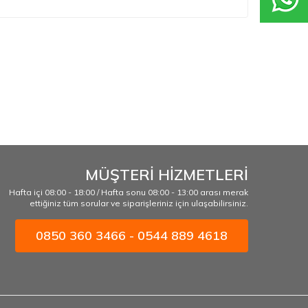
MÜŞTERİ HİZMETLERİ
Hafta içi 08:00 - 18:00 / Hafta sonu 08:00 - 13:00 arası merak
ettiğiniz tüm sorular ve siparişleriniz için ulaşabilirsiniz.
0850 360 3466 - 0544 889 4618