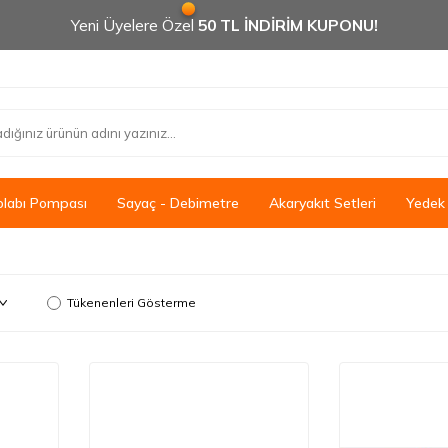
Yeni Üyelere Özel
50 TL İNDİRİM KUPONU!
olabı Pompası
Sayaç - Debimetre
Akaryakıt Setleri
Yedek
Tükenenleri Gösterme