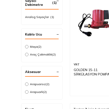
Sayacı
(1)
Debimetre
Analog Sayaçlar
(1)
Kablo Ucu
Maşa
(2)
Araç Çakmaklık
(2)
YRT
GOLDEN 15-11
Aksesuar
SİRKÜLASYON POMPA
VOLT
Arapuarsız
(2)
Arapuarlı
(2)