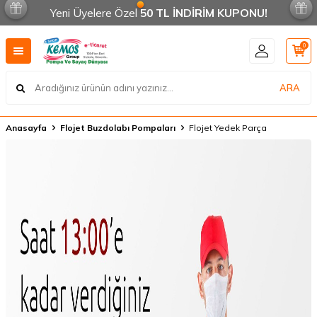
Yeni Üyelere Özel
50 TL İNDİRİM KUPONU!
0
ARA
Anasayfa
Flojet Buzdolabı Pompaları
Flojet Yedek Parça