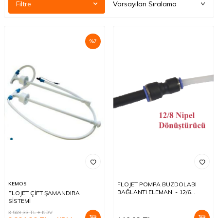
Filtre
%
7
KEMOS
FLOJET POMPA BUZDOLABI
BAĞLANTI ELEMANI - 12/6
FLOJET ÇİFT ŞAMANDIRA
DÖNÜŞTÜRÜCÜ NİPEL
SİSTEMİ
3.569,33
TL
KDV