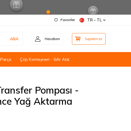
Favoriler
TR − TL
ARA
Hesabım
Sepetim
(
0
)
 Parça
Çöp Konteyneri - Sıfır Atık
 Transfer Pompası -
İnce Yağ Aktarma