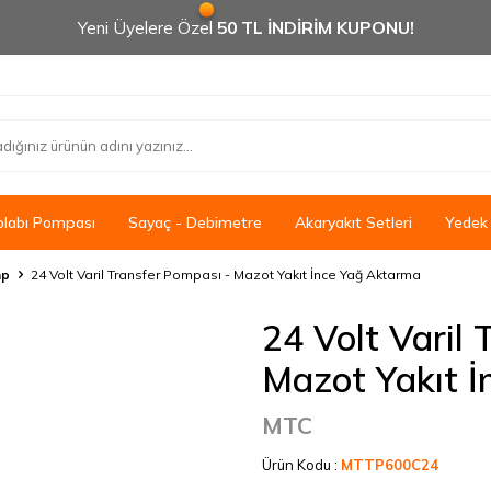
Yeni Üyelere Özel
50 TL İNDİRİM KUPONU!
olabı Pompası
Sayaç - Debimetre
Akaryakıt Setleri
Yedek
mp
24 Volt Varil Transfer Pompası - Mazot Yakıt İnce Yağ Aktarma
24 Volt Varil
Mazot Yakıt 
MTC
Ürün Kodu :
MTTP600C24