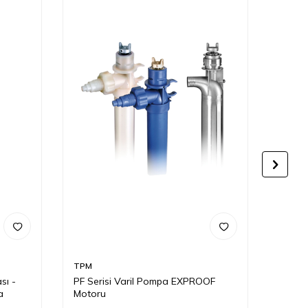
TPM
TPM
sı -
PF Serisi Varil Pompa EXPROOF
PF Se
a
Motoru
Motor