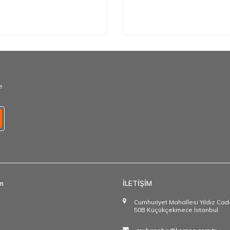
e
im
İLETİŞİM
Cumhuriyet Mahallesi Yıldız Ca
50B Küçükçekmece İstanbul