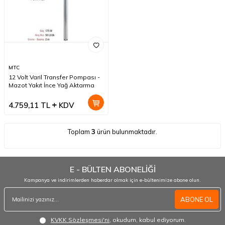
MTC
12 Volt Varil Transfer Pompası -
Mazot Yakıt İnce Yağ Aktarma
4.759,11
TL
KDV
Toplam
3
ürün bulunmaktadır.
E - BÜLTEN ABONELİĞİ
Kampanya ve indirimlerden haberdar olmak için e-bültenimize abone olun.
ABONE OL
KVKK Sözleşmesi'ni
, okudum, kabul ediyorum.