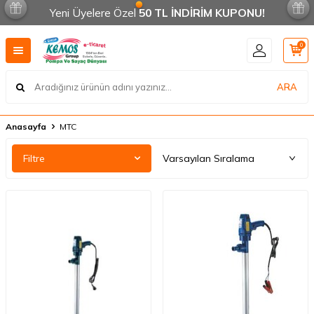
Yeni Üyelere Özel
50 TL İNDİRİM KUPONU!
0
ARA
Anasayfa
MTC
Filtre