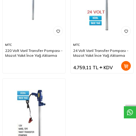
MTC
MTC
220 Volt Varil Transfer Pompası -
24 Volt Varil Transfer Pompası -
Mazot Yakıt İnce Yağ Aktarma
Mazot Yakıt İnce Yağ Aktarma
4.759,11
TL
KDV
W
h
a
t
a
p
p
D
e
s
t
e
H
a
t
t