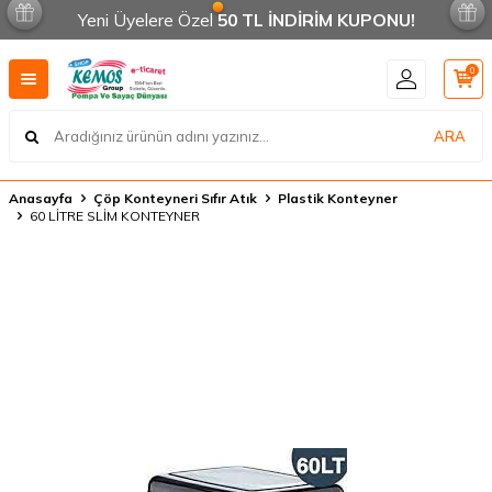
Yeni Üyelere Özel
50 TL İNDİRİM KUPONU!
0
ARA
Anasayfa
Çöp Konteyneri Sıfır Atık
Plastik Konteyner
60 LİTRE SLİM KONTEYNER