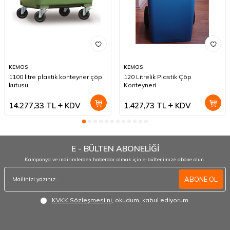
KEMOS
KEMOS
1100 litre plastik konteyner çöp
120 Litrelik Plastik Çöp
kutusu
Konteyneri
14.277,33
TL
KDV
1.427,73
TL
KDV
E - BÜLTEN ABONELİĞİ
Kampanya ve indirimlerden haberdar olmak için e-bültenimize abone olun.
ABONE OL
KVKK Sözleşmesi'ni
, okudum, kabul ediyorum.