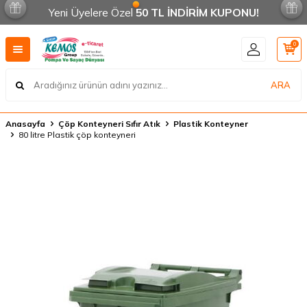
Yeni Üyelere Özel
50 TL İNDİRİM KUPONU!
0
ARA
Anasayfa
Çöp Konteyneri Sıfır Atık
Plastik Konteyner
80 litre Plastik çöp konteyneri