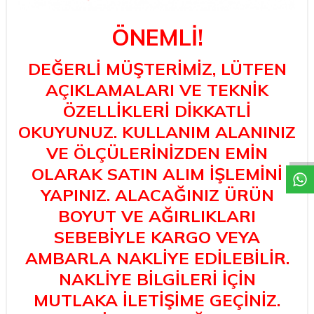
ÖNEMLİ!
DEĞERLİ MÜŞTERİMİZ, LÜTFEN
AÇIKLAMALARI VE TEKNİK
ÖZELLİKLERİ DİKKATLİ
W
h
a
t
a
p
p
D
e
s
t
e
H
a
t
t
OKUYUNUZ. KULLANIM ALANINIZ
VE ÖLÇÜLERİNİZDEN EMİN
OLARAK SATIN ALIM İŞLEMİNİ
YAPINIZ. ALACAĞINIZ ÜRÜN
BOYUT VE AĞIRLIKLARI
SEBEBİYLE KARGO VEYA
AMBARLA NAKLİYE EDİLEBİLİR.
NAKLİYE BİLGİLERİ İÇİN
MUTLAKA İLETİŞİME GEÇİNİZ.