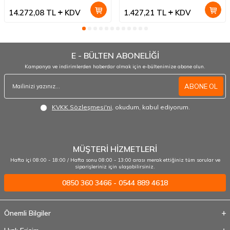
14.272,08
TL
KDV
1.427,21
TL
KDV
E - BÜLTEN ABONELİĞİ
Kampanya ve indirimlerden haberdar olmak için e-bültenimize abone olun.
ABONE OL
KVKK Sözleşmesi'ni
, okudum, kabul ediyorum.
MÜŞTERİ HİZMETLERİ
Hafta içi 08:00 - 18:00 / Hafta sonu 08:00 - 13:00 arası merak ettiğiniz tüm sorular ve
siparişleriniz için ulaşabilirsiniz.
0850 360 3466 - 0544 889 4618
Önemli Bilgiler