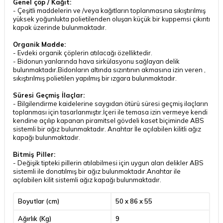
Genel çöp / Kağıt:
- Çeşitli maddelerin ve /veya kağıtların toplanmasına sıkıştırılmış
yüksek yoğunlukta polietilenden oluşan küçük bir kuppemsi çıkıntı
kapak üzerinde bulunmaktadır.
Organik Madde:
- Evdeki organik çöplerin atılacağı özelliktedir.
- Bidonun yanlarında hava sirkülasyonu sağlayan delik
bulunmaktadır.Bidonların altında sızıntının akmasına izin veren ,
sıkıştırılmış polietilen yapılmış bir ızgara bulunmaktadır.
Süresi Geçmiş İlaçlar:
- Bilgilendirme kaidelerine saygıdan ötürü süresi geçmiş ilaçların
toplanması için tasarlanmıştır.İçeri ile temasa izin vermeye kendi
kendine açılıp kapanan piramitsel gövdeli kaset biçiminde ABS
sistemli bir ağız bulunmaktadır. Anahtar İle açılabilen kilitli ağız
kapağı bulunmaktadır.
Bitmiş Piller:
- Değişik tipteki pillerin atılabilmesi için uygun alan delikler ABS
sistemli ile donatılmış bir ağız bulunmaktadır.Anahtar ile
açılabilen kilit sistemli ağız kapağı bulunmaktadır.
Boyutlar (cm)
50 x 86 x 55
Ağırlık (Kg)
9