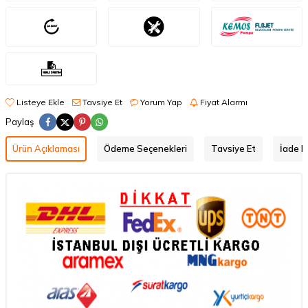
Listeye Ekle
Tavsiye Et
Yorum Yap
Fiyat Alarmı
Paylaş
Ürün Açıklaması
Ödeme Seçenekleri
Tavsiye Et
İade Ko