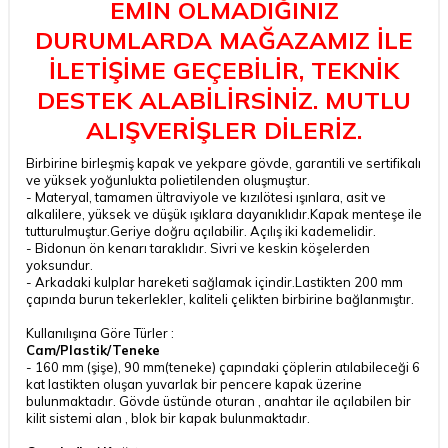
EMİN OLMADIĞINIZ
DURUMLARDA MAĞAZAMIZ İLE
İLETİŞİME GEÇEBİLİR, TEKNİK
DESTEK ALABİLİRSİNİZ. MUTLU
ALIŞVERİŞLER DİLERİZ.
Birbirine birleşmiş kapak ve yekpare gövde, garantili ve sertifikalı
ve yüksek yoğunlukta polietilenden oluşmuştur.
- Materyal, tamamen ültraviyole ve kızılötesi ışınlara, asit ve
alkalilere, yüksek ve düşük ışıklara dayanıklıdır.Kapak menteşe ile
tutturulmuştur.Geriye doğru açılabilir. Açılış iki kademelidir.
- Bidonun ön kenarı taraklıdır. Sivri ve keskin köşelerden
yoksundur.
- Arkadaki kulplar hareketi sağlamak içindir.Lastikten 200 mm
çapında burun tekerlekler, kaliteli çelikten birbirine bağlanmıştır.
Kullanılışına Göre Türler :
Cam/Plastik/Teneke
- 160 mm (şişe), 90 mm(teneke) çapındaki çöplerin atılabileceği 6
kat lastikten oluşan yuvarlak bir pencere kapak üzerine
bulunmaktadır. Gövde üstünde oturan , anahtar ile açılabilen bir
kilit sistemi alan , blok bir kapak bulunmaktadır.