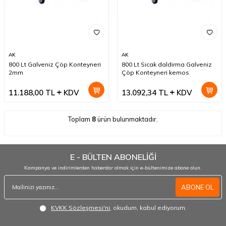
AK
AK
800 Lt Galveniz Çöp Konteyneri
800 Lt Sicak daldirma Galveniz
2mm
Çöp Konteyneri kemos
11.188,00
TL
KDV
13.092,34
TL
KDV
Toplam
8
ürün bulunmaktadır.
E - BÜLTEN ABONELİĞİ
Kampanya ve indirimlerden haberdar olmak için e-bültenimize abone olun.
ABONE OL
KVKK Sözleşmesi'ni
, okudum, kabul ediyorum.