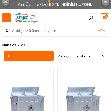
Yeni Üyelere Özel
50 TL İNDİRİM KUPONU!
0
ARA
Anasayfa
AK
Filtre