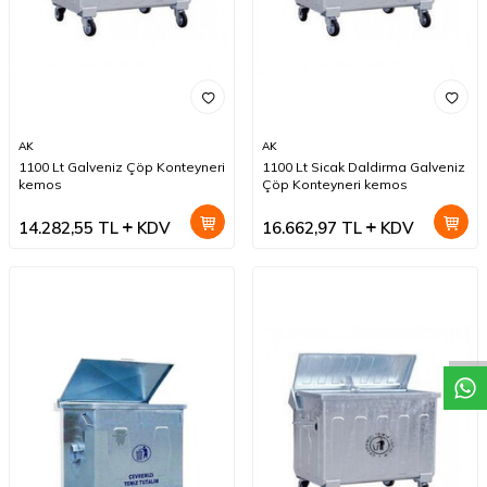
AK
AK
1100 Lt Galveniz Çöp Konteyneri
1100 Lt Sicak Daldirma Galveniz
kemos
Çöp Konteyneri kemos
14.282,55
TL
KDV
16.662,97
TL
KDV
W
h
a
t
a
p
p
D
e
s
t
e
H
a
t
t