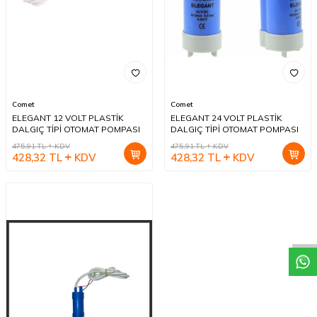
Comet
Comet
ELEGANT 12 VOLT PLASTİK
ELEGANT 24 VOLT PLASTİK
DALGIÇ TİPİ OTOMAT POMPASI
DALGIÇ TİPİ OTOMAT POMPASI
475,91
TL
KDV
475,91
TL
KDV
428,32
TL
KDV
428,32
TL
KDV
W
h
a
t
a
p
p
D
e
s
t
e
H
a
t
t