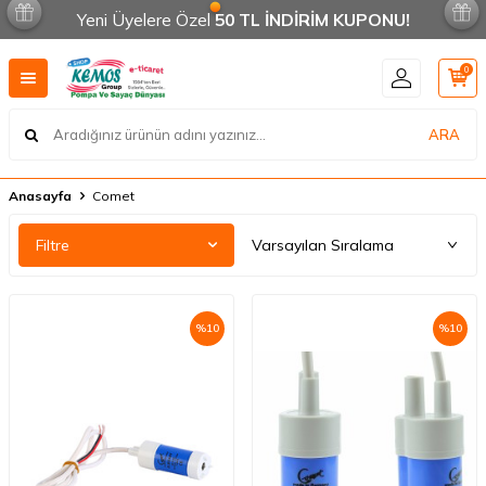
Yeni Üyelere Özel
50 TL İNDİRİM KUPONU!
0
ARA
Anasayfa
Comet
Filtre
%
10
%
10