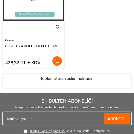
Comet
COMET 24 VOLT COFFEE PUMP
428,32
TL
KDV
Toplam
3
ürün bulunmaktadır.
E - BÜLTEN ABONELİĞİ
Kampanya ve indirimlerden haberdar olmak için e-bültenimize abone olun.
ABONE OL
KVKK Sözleşmesi'ni
, okudum, kabul ediyorum.