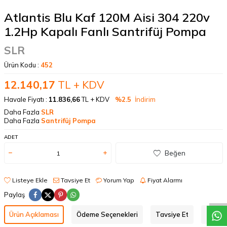
Atlantis Blu Kaf 120M Aisi 304 220v
1.2Hp Kapalı Fanlı Santrifüj Pompa
SLR
Ürün Kodu :
452
12.140,17
TL + KDV
Havale Fiyatı :
11.836,66
TL + KDV
%2.5
İndirim
Daha Fazla
SLR
Daha Fazla
Santrifüj Pompa
ADET
Beğen
W
h
a
t
a
p
p
D
e
s
t
e
H
a
t
t
Listeye Ekle
Tavsiye Et
Yorum Yap
Fiyat Alarmı
Paylaş
Ürün Açıklaması
Ödeme Seçenekleri
Tavsiye Et
İade Ko