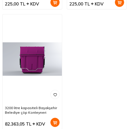
hastaneler için yaygın olarak
225,00
TL
KDV
225,00
TL
KDV
kullanılmaktadır. (Adettir)
3200 litre kapasiteli Başakşehir
Belediye çöp Konteyneri
82.363,05
TL
KDV