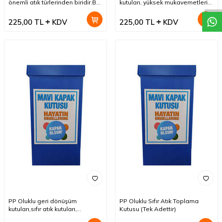
önemli atık türlerinden biridir.Bu
kutuları, yüksek mukavemetleri
bağlamda kemos Plastik Sanayi
ve nem, güneş ışığı ve sıcaklık
Grubu, yüksek mukavemetli
değişimlerine karşı dirençleri
225,00
TL
KDV
225,00
TL
KDV
kulplu, kapalı kilitler şeklinde
nedeniyle farklı atıkların
bulaşıcı hastane atık kutuları
ayrıştırılmasında çok kullanışlıdır.
üretmiştir. (Tek Adet Fiyatıdır)
(Tek Adet Fiyatıdır)
PP Oluklu geri dönüşüm
PP Oluklu Sıfır Atık Toplama
kutuları,sıfır atık kutuları,
Kutusu (Tek Adettir)
kuruluşlar, ofisler, okullar ve