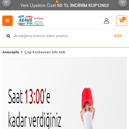
Yeni Üyelere Özel
50 TL İNDİRİM KUPONU!
0
ARA
Anasayfa
Çöp Konteyneri Sıfır Atık