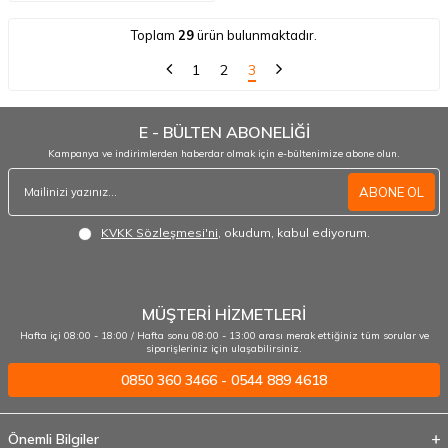
Toplam
29
ürün bulunmaktadır.
1
2
3
E - BÜLTEN ABONELİĞİ
Kampanya ve indirimlerden haberdar olmak için e-bültenimize abone olun.
ABONE OL
KVKK Sözleşmesi'ni
, okudum, kabul ediyorum.
MÜŞTERİ HİZMETLERİ
Hafta içi 08:00 - 18:00 / Hafta sonu 08:00 - 13:00 arası merak ettiğiniz tüm sorular ve
siparişleriniz için ulaşabilirsiniz.
0850 360 3466 - 0544 889 4618
Önemli Bilgiler