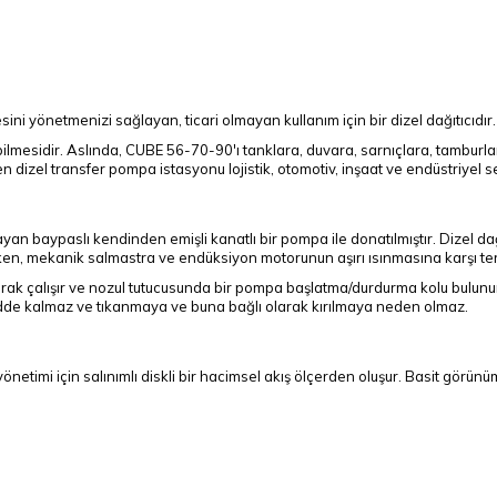
esini yönetmenizi sağlayan, ticari olmayan kullanım için bir dizel dağıtıcıdır.
anabilmesidir. Aslında, CUBE 56-70-90'ı tanklara, duvara, sarnıçlara, tam
 dizel transfer pompa istasyonu lojistik, otomotiv, inşaat ve endüstriyel sek
an baypaslı kendinden emişli kanatlı bir pompa ile donatılmıştır. Dizel da
lirken, mekanik salmastra ve endüksiyon motorunun aşırı ısınmasına karşı ter
olarak çalışır ve nozul tutucusunda bir pompa başlatma/durdurma kolu bulun
adde kalmaz ve tıkanmaya ve buna bağlı olarak kırılmaya neden olmaz.
netimi için salınımlı diskli bir hacimsel akış ölçerden oluşur. Basit görünüm