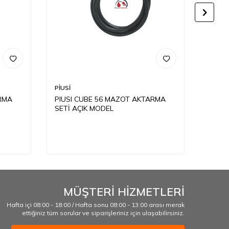
PİUSİ
PİUSİ
RMA
PIUSI CUBE 56 MAZOT AKTARMA
PIUSI
SETİ AÇIK MODEL
SETİ
23.0
MÜŞTERİ HİZMETLERİ
Hafta içi 08:00 - 18:00 / Hafta sonu 08:00 - 13:00 arası merak
ettiğiniz tüm sorular ve siparişleriniz için ulaşabilirsiniz.