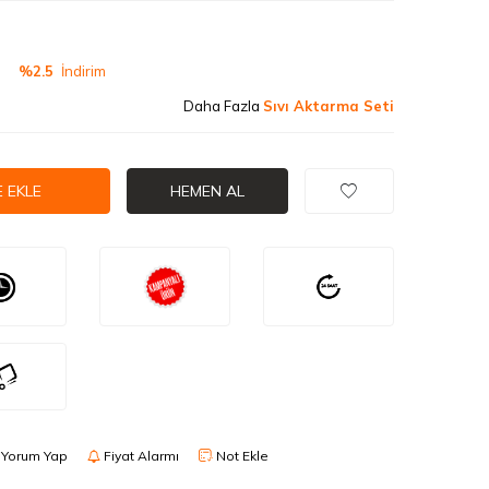
V
%2.5
İndirim
Daha Fazla
Sıvı Aktarma Seti
 EKLE
HEMEN AL
Yorum Yap
Fiyat Alarmı
Not Ekle