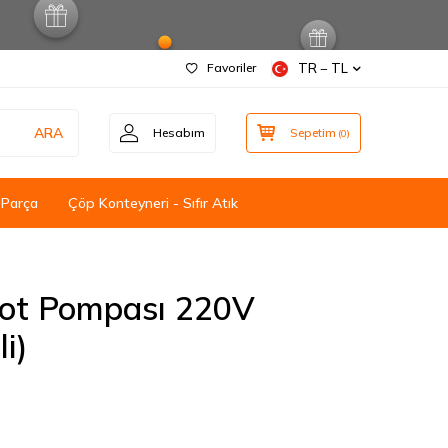
Favoriler
TR − TL
ARA
Hesabım
Sepetim
(
0
)
 Parça
Çöp Konteyneri - Sıfır Atık
ot Pompası 220V
i)