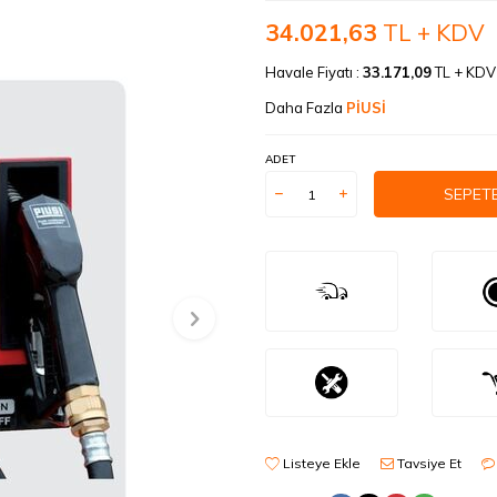
34.021,63
TL + KDV
Havale Fiyatı :
33.171,09
TL + KD
Daha Fazla
PİUSİ
ADET
SEPETE
Listeye Ekle
Tavsiye Et