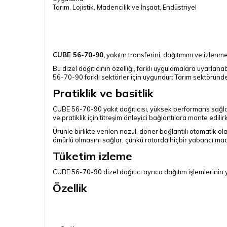
Tarım, Lojistik, Madencilik ve İnşaat, Endüstriyel
CUBE 56-70-90,
yakıtın transferini, dağıtımını ve izlenm
Bu dizel dağıtıcının özelliği, farklı uygulamalara uyarl
56-70-90 farklı sektörler için uygundur: Tarım sektöründen
Pratiklik ve basitlik
CUBE 56-70-90 yakıt dağıtıcısı, yüksek performans sağlay
ve pratiklik için titreşim önleyici bağlantılara monte edi
Ürünle birlikte verilen nozul, döner bağlantılı otomatik 
ömürlü olmasını sağlar, çünkü rotorda hiçbir yabancı m
Tüketim izleme
CUBE 56-70-90 dizel dağıtıcı ayrıca dağıtım işlemlerinin yö
Özellik