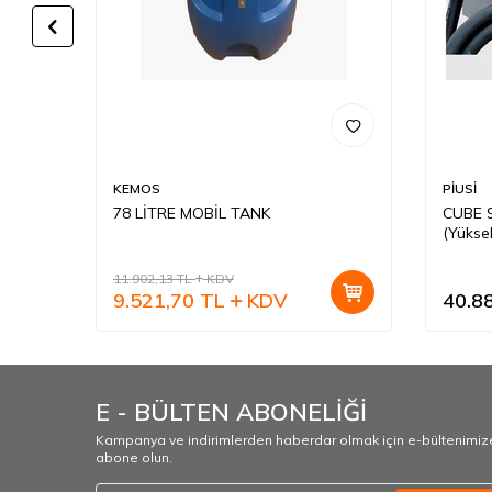
KEMOS
PİUSİ
78 LİTRE MOBİL TANK
CUBE 
Sıvı
(Yüksek
11.902,13
TL
KDV
9.521,70
TL
KDV
40.8
E - BÜLTEN ABONELİĞİ
Kampanya ve indirimlerden haberdar olmak için e-bültenimiz
abone olun.