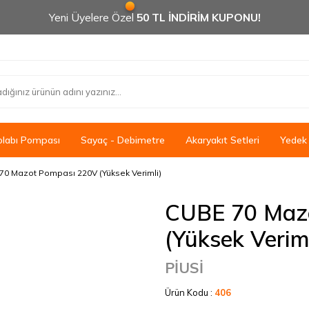
Yeni Üyelere Özel
50 TL İNDİRİM KUPONU!
olabı Pompası
Sayaç - Debimetre
Akaryakıt Setleri
Yedek
70 Mazot Pompası 220V (Yüksek Verimli)
CUBE 70 Maz
(Yüksek Veriml
PİUSİ
Ürün Kodu :
406