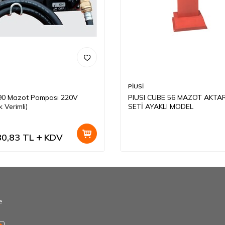
PİUSİ
90 Mazot Pompası 220V
PIUSI CUBE 56 MAZOT AKTA
 Verimli)
SETİ AYAKLI MODEL
80,83
TL
KDV
e