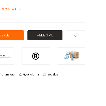
%2.5
İndirim
 EKLE
HEMEN AL
Yorum Yap
Fiyat Alarmı
Not Ekle