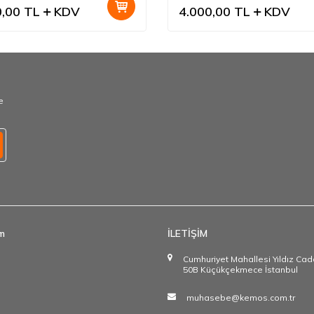
0,00
TL
KDV
4.000,00
TL
KDV
e
im
İLETİŞİM
Cumhuriyet Mahallesi Yıldız Ca
50B Küçükçekmece İstanbul
muhasebe@kemos.com.tr