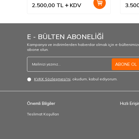
2.500,00
TL
KDV
3.50
E - BÜLTEN ABONELİĞİ
Kampanya ve indirimlerden haberdar olmak için e-bültenimiz
abone olun.
ABONE OL
KVKK Sözleşmesi'ni
, okudum, kabul ediyorum.
Önemli Bilgiler
Hızlı Eriş
Teslimat Koşulları