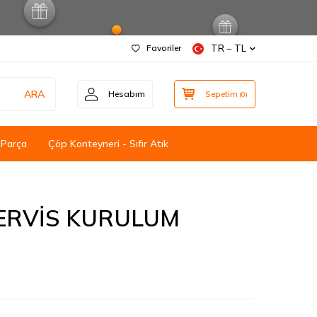
Favoriler
TR − TL
ARA
Hesabım
Sepetim
(
0
)
 Parça
Çöp Konteyneri - Sıfır Atık
ERVİS KURULUM