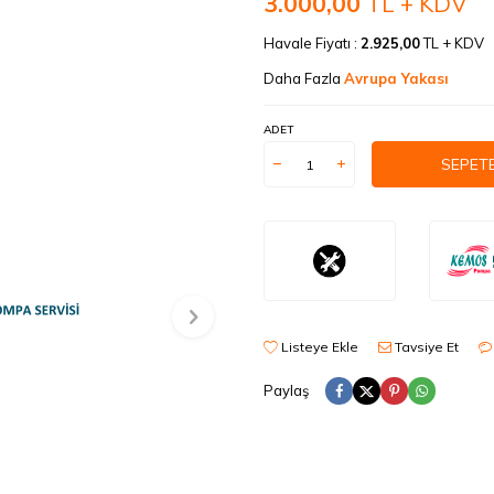
3.000,00
TL + KDV
Havale Fiyatı :
2.925,00
TL + KDV
Daha Fazla
Avrupa Yakası
ADET
SEPETE
Listeye Ekle
Tavsiye Et
Paylaş