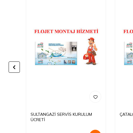
M
SULTANGAZİ SERVİS KURULUM
ÇATAL
ÜCRETİ