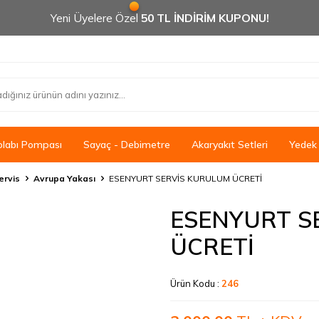
Yeni Üyelere Özel
50 TL İNDİRİM KUPONU!
olabı Pompası
Sayaç - Debimetre
Akaryakıt Setleri
Yedek
ervis
Avrupa Yakası
ESENYURT SERVİS KURULUM ÜCRETİ
ESENYURT S
ÜCRETİ
Ürün Kodu :
246