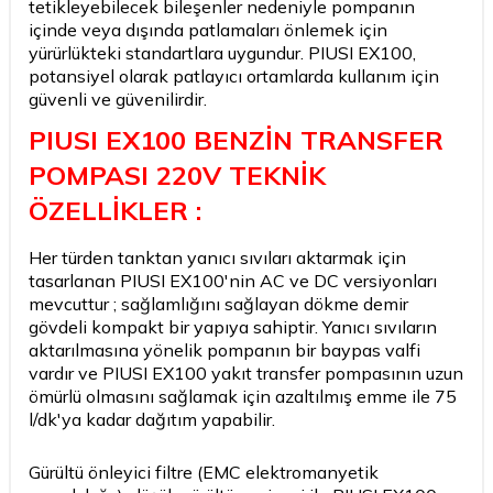
tetikleyebilecek bileşenler nedeniyle pompanın
içinde veya dışında patlamaları önlemek için
yürürlükteki standartlara uygundur. PIUSI EX100,
potansiyel olarak patlayıcı ortamlarda kullanım için
güvenli ve güvenilirdir.
PIUSI EX100 BENZİN TRANSFER
POMPASI 220V TEKNİK
ÖZELLİKLER :
Her türden tanktan yanıcı sıvıları aktarmak için
tasarlanan PIUSI EX100'nin AC ve DC versiyonları
mevcuttur ; sağlamlığını sağlayan dökme demir
gövdeli kompakt bir yapıya sahiptir. Yanıcı sıvıların
aktarılmasına yönelik pompanın bir baypas valfi
vardır ve PIUSI EX100 yakıt transfer pompasının uzun
ömürlü olmasını sağlamak için azaltılmış emme ile 75
l/dk'ya kadar dağıtım yapabilir.
W
h
a
t
a
p
p
D
e
s
t
e
H
a
t
t
Gürültü önleyici filtre (EMC elektromanyetik