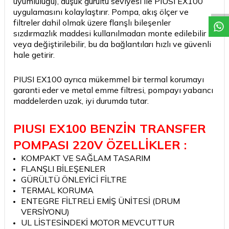
uyumluluğu), düşük gürültü seviyesi ile PIUSI EX100
uygulamasını kolaylaştırır. Pompa, akış ölçer ve
filtreler dahil olmak üzere flanşlı bileşenler
sızdırmazlık maddesi kullanılmadan monte edilebilir
veya değiştirilebilir, bu da bağlantıları hızlı ve güvenli
hale getirir.
PIUSI EX100 ayrıca mükemmel bir termal korumayı
garanti eder ve metal emme filtresi, pompayı yabancı
maddelerden uzak, iyi durumda tutar.
PIUSI EX100 BENZİN TRANSFER
POMPASI 220V ÖZELLİKLER :
KOMPAKT VE SAĞLAM TASARIM
FLANŞLI BİLEŞENLER
GÜRÜLTÜ ÖNLEYİCİ FİLTRE
TERMAL KORUMA
ENTEGRE FİLTRELİ EMİŞ ÜNİTESİ (DRUM
VERSİYONU)
UL LİSTESİNDEKİ MOTOR MEVCUTTUR