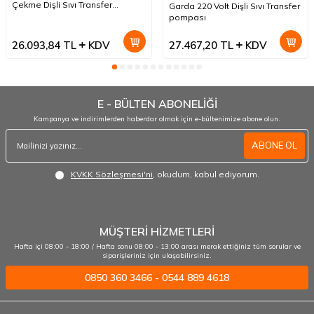
Çekme Dişli Sıvı Transfer
Garda 220 Volt Dişli Sıvı Transfer
Pompası
pompası
26.093,84
TL
KDV
27.467,20
TL
KDV
E - BÜLTEN ABONELİĞİ
Kampanya ve indirimlerden haberdar olmak için e-bültenimize abone olun.
ABONE OL
KVKK Sözleşmesi'ni
, okudum, kabul ediyorum.
MÜŞTERİ HİZMETLERİ
Hafta içi 08:00 - 18:00 / Hafta sonu 08:00 - 13:00 arası merak ettiğiniz tüm sorular ve
siparişleriniz için ulaşabilirsiniz.
0850 360 3466 - 0544 889 4618