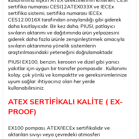
kullanımına ilişkin ATEX direktiflerinin kriterleri, CESI
sertifika numarası CESI12ATEX033X ve IECEx
sertifika sistemi, sertifika numarası IECEx
CES12.0016X tarafından onaylandığı gibi giderek
daha kısıtlayıcıdır. Bir kez daha, PIUSI, patlayıcı
sıvıların aktarımı ve dağıtımında ürün yelpazesini
giderek daha fazla ürünle zenginleştirmek amacıyla
sıvıların aktarımına yönelik sistemlerin
araştırılmasındaki yeteneğini doğrulamaktadır.
PIUSI EX100, benzin, kerosen ve dizel gibi yanıcı
yakıtlar için uygun bir transfer pompasıdır . Kullanımı
kolay, çok yönlü ve kompakttır ve gereksinimlerinize
uyum sağlar: ihtiyacınız olan her yerde
kullanabilirsiniz.
ATEX SERTİFİKALI KALİTE ( EX-
PROOF)
EX100 pompası, ATEX/IECEx sertifikalıdır ve
aktarılan sıvıyı veya çevredeki atmosferi