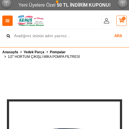
Yeni Üyelere Özel
50 TL İNDİRİM KUPONU!
0
ARA
Anasayfa
Yedek Parça
Pompalar
1/2" HORTUM ÇIKIŞLI MİKA POMPA FİLTRESİ