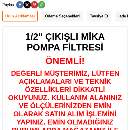
Paylaş
Ürün Açıklaması
Ödeme Seçenekleri
Tavsiye Et
İade K
1/2" ÇIKIŞLI MİKA
POMPA FİLTRESİ
ÖNEMLİ!
DEĞERLİ MÜŞTERİMİZ, LÜTFEN
AÇIKLAMALARI VE TEKNİK
ÖZELLİKLERİ DİKKATLİ
OKUYUNUZ. KULLANIM ALANINIZ
VE ÖLÇÜLERİNİZDEN EMİN
OLARAK SATIN ALIM İŞLEMİNİ
YAPINIZ. EMİN OLMADIĞINIZ