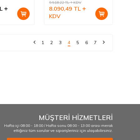
9.518,22
TL
KDV
L
8.090,49
TL
KDV
1
2
3
4
5
6
7
MÜŞTERİ HİZMETLERİ
Hafta içi 08:00 - 18:00 / Hafta sonu 08:00 - 13:00 arası merak
ettiğiniz tüm sorular ve siparişleriniz için ulaşabilirsiniz.