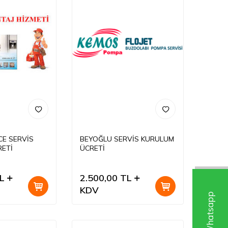
E SERVİS
BEYOĞLU SERVİS KURULUM
ETİ
ÜCRETİ
L
2.500,00
TL
KDV
W
h
a
t
s
a
p
p
D
e
s
t
e
k
H
a
t
t