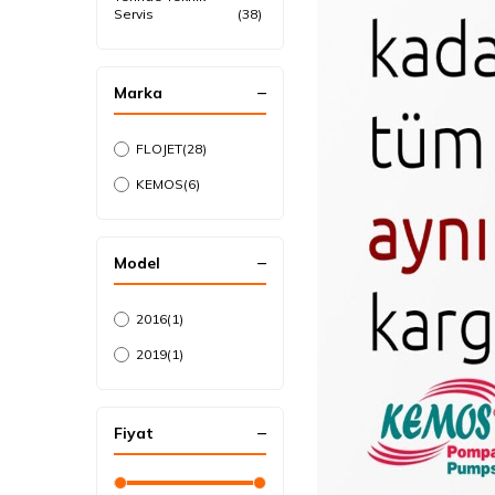
Servis
(38)
Marka
FLOJET
(28)
KEMOS
(6)
Model
2016
(1)
2019
(1)
Fiyat