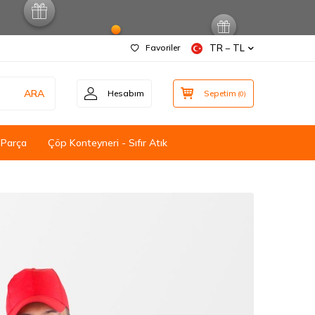
Favoriler
TR − TL
ARA
Hesabım
Sepetim
(
0
)
 Parça
Çöp Konteyneri - Sıfır Atık