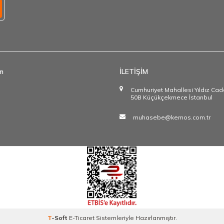
im
İLETİŞİM
Cumhuriyet Mahallesi Yıldız Ca
50B Küçükçekmece İstanbul
muhasebe@kemos.com.tr
T
-Soft
E-Ticaret
Sistemleriyle Hazırlanmıştır.