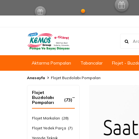
Aktarma Pompaları
Tabancalar
Flojet - Buzd
Anasayfa
Flojet Buzdolabı Pompaları
Flojet
Buzdolabı
(73)
Pompaları
Flojet Markaları
(28)
Flojet Yedek Parça
(7)
Yerinde Teknik