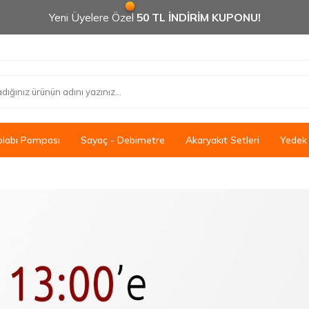
Yeni Üyelere Özel
50 TL İNDİRİM KUPONU!
olabı Pompası
Sayaç - Debimetre
Akaryakıt Setleri
Yedek