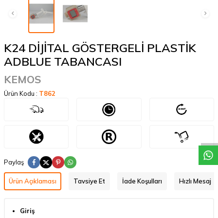
K24 DİJİTAL GÖSTERGELİ PLASTİK
ADBLUE TABANCASI
KEMOS
Ürün Kodu :
T862
W
h
a
t
a
p
p
D
e
s
t
e
H
a
t
t
Paylaş
Ürün Açıklaması
Tavsiye Et
İade Koşulları
Hızlı Mesaj
Giriş