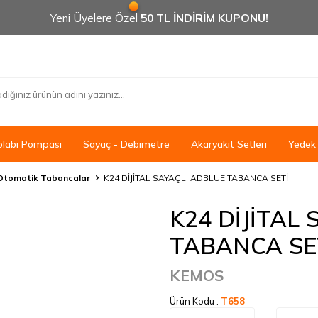
Yeni Üyelere Özel
50 TL İNDİRİM KUPONU!
olabı Pompası
Sayaç - Debimetre
Akaryakıt Setleri
Yedek
l Otomatik Tabancalar
K24 DİJİTAL SAYAÇLI ADBLUE TABANCA SETİ
K24 DİJİTAL
TABANCA SE
KEMOS
Ürün Kodu :
T658