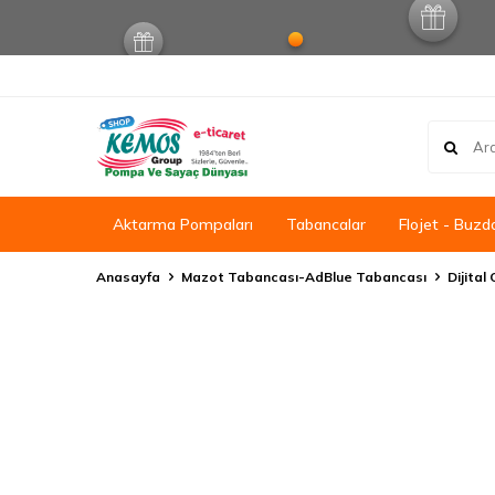
Aktarma Pompaları
Tabancalar
Flojet - Buzd
Anasayfa
Mazot Tabancası-AdBlue Tabancası
Dijita