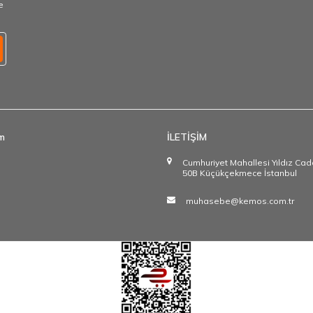
e
im
İLETİŞİM
Cumhuriyet Mahallesi Yıldız Ca
50B Küçükçekmece İstanbul
muhasebe@kemos.com.tr