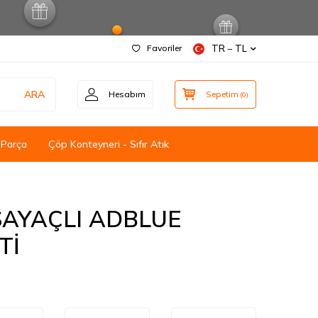
Favoriler
TR − TL
ARA
Hesabım
Sepetim
(
0
)
 Parça
Çöp Konteyneri - Sıfır Atık
 SAYAÇLI ADBLUE
Tİ