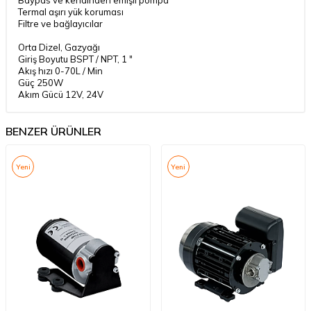
Baypas ve kendinden emişli pompa
Termal aşırı yük koruması
Filtre ve bağlayıcılar
Orta Dizel, Gazyağı
Giriş Boyutu BSPT / NPT, 1 "
Akış hızı 0-70L / Min
Güç 250W
Akım Gücü 12V, 24V
BENZER ÜRÜNLER
Yeni
Yeni