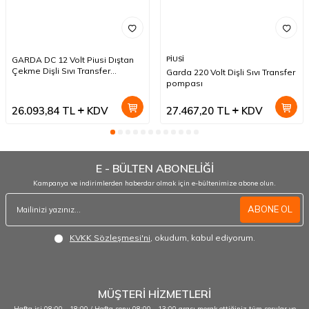
GARDA DC 12 Volt Piusi Dıştan
PİUSİ
Çekme Dişli Sıvı Transfer
Garda 220 Volt Dişli Sıvı Transfer
Pompası
pompası
26.093,84
TL
KDV
27.467,20
TL
KDV
E - BÜLTEN ABONELİĞİ
Kampanya ve indirimlerden haberdar olmak için e-bültenimize abone olun.
ABONE OL
KVKK Sözleşmesi'ni
, okudum, kabul ediyorum.
MÜŞTERİ HİZMETLERİ
Hafta içi 08:00 - 18:00 / Hafta sonu 08:00 - 13:00 arası merak ettiğiniz tüm sorular ve