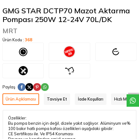
GMG STAR DCTP70 Mazot Aktarma
Pompası 250W 12-24V 70L/DK
MRT
Ürün Kodu :
368
W
h
a
t
a
p
p
D
e
s
t
e
H
a
t
t
Paylaş
Ürün Açıklaması
Tavsiye Et
İade Koşulları
Hızlı Mesaj
Özellikler:
Bu pompa benzin için değil, dizele yakıt sağlıyor.
Alüminyum ve%
100 bakır hatlı pompa kafası özellikleri aşağıdaki gibidir:
CE Sertifikası ile.
Ve IP54 Koruması