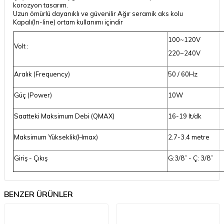
korozyon tasarım.
Uzun ömürlü dayanıklı ve güvenilir Ağır seramik aks kolu
Kapalı(In-line) ortam kullanımı içindir
100~120V
Volt :
220~240V
Aralık (Frequency)
50 / 60Hz
Güç (Power)
10W
Saatteki Maksimum Debi (QMAX)
16-19 lt/dk
Maksimum Yükseklik(Hmax)
2.7-3.4 metre
Giriş - Çıkış
G:3/8” - Ç: 3/8”
BENZER ÜRÜNLER