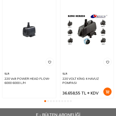
SLR
SLR
220 Volt POWER HEAD FLOW-
220 VOLT KİNG 4 HAVUZ
6000 6000 L/H
POMPASI
36.658,55
TL
KDV
E - BÜLTEN ABONELİĞİ