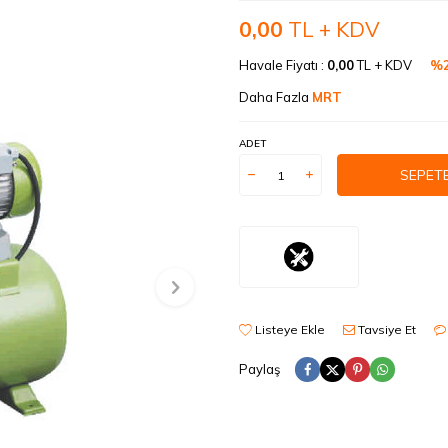
0,00
TL + KDV
Havale Fiyatı :
0,00
TL + KDV
%2
Daha Fazla
MRT
ADET
SEPETE
Listeye Ekle
Tavsiye Et
Paylaş