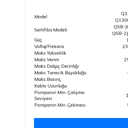
Q1
Model
Q130
QSB-J
Sertifika Modeli
QSB-2
Güç
Voltaj/Frekans
23
Maks Yükseklik
Maks Verim
2
Maks Dalgıç Derinliği
Maks Tanecik Büyüklüğü
Maks Basınç
Kablo Uzunluğu
Pompanın Min. Çalışma
Seviyesi
Pompanın Min. Çekmesi