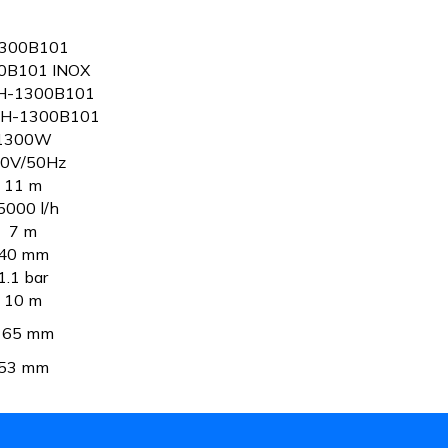
300B101
0B101 INOX
H-1300B101
JH-1300B101
1300W
0V/50Hz
11 m
5000 l/h
7 m
40 mm
1.1 bar
10 m
165 mm
53 mm