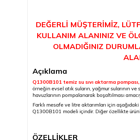
DEĞERLİ MÜŞTERİMİZ, LÜT
KULLANIM ALANINIZ VE ÖLÇ
OLMADIĞINIZ DURUMLA
ALAB
Açıklama
Q1300B101 temiz su sıvı aktarma pompası
örneğin evsel atık suların, yağmur sularının ve
havuzlarının pompalanarak boşaltılması amacıyl
Farklı mesafe ve litre aktarımları için aşağıdaki 
Q1300B101 modeli içindir. Diğer özellikte ürünl
ÖZELLİKLER