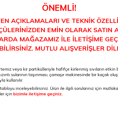
ÖNEMLİ!
FEN AÇIKLAMALARI VE TEKNİK ÖZELLİ
ÜLERİNİZDEN EMİN OLARAK SATIN AL
RDA MAĞAZAMIZ İLE İLETİŞİME GEÇE
İLİRSİNİZ. MUTLU ALIŞVERİŞLER DİL
,
temiz veya kir partikülleriyle hafifçe kirlenmiş sıvıların etkin 
 sızıntı sularının taşınması, çamaşır makinesinde bir kaçak ol
a kullanılır.
tabloyu inceleyebilirsiniz. Ürün ile ilgili sorularınız için mutl
er için
bizimle iletişime geçiniz.