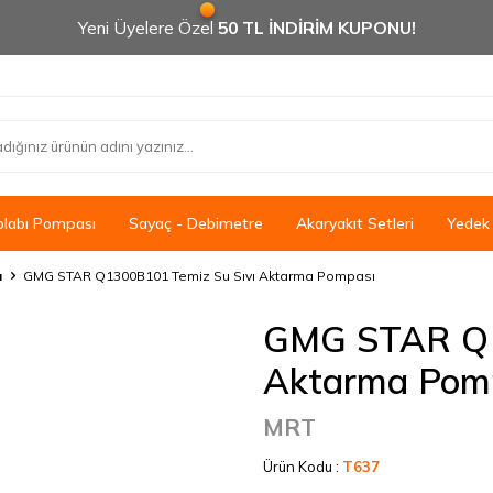
Yeni Üyelere Özel
50 TL İNDİRİM KUPONU!
olabı Pompası
Sayaç - Debimetre
Akaryakıt Setleri
Yedek
ı
GMG STAR Q1300B101 Temiz Su Sıvı Aktarma Pompası
GMG STAR Q1
Aktarma Pom
MRT
Ürün Kodu :
T637