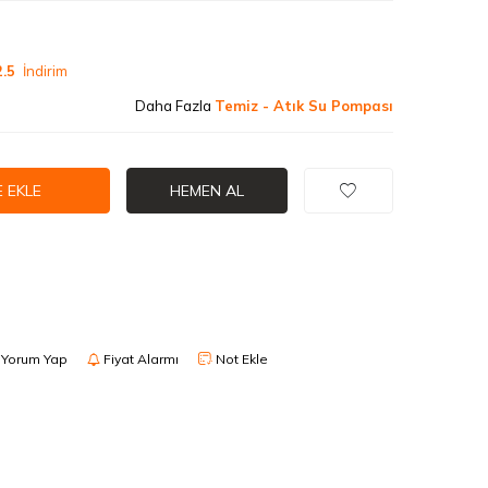
.5
İndirim
Daha Fazla
Temiz - Atık Su Pompası
 EKLE
HEMEN AL
Yorum Yap
Fiyat Alarmı
Not Ekle