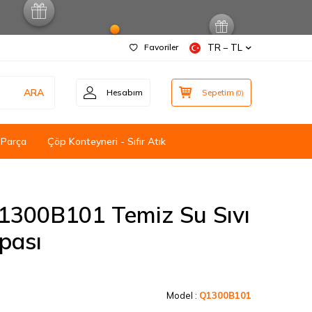
Favoriler
TR − TL
ARA
Hesabım
Sepetim
(
0
)
 Parça
Çöp Konteyneri - Sıfır Atık
300B101 Temiz Su Sıvı
pası
Model :
Q1300B101