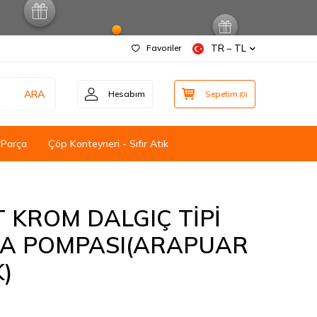
Favoriler
TR − TL
ARA
Hesabım
Sepetim
(
0
)
 Parça
Çöp Konteyneri - Sıfır Atık
T KROM DALGIÇ TİPİ
MA POMPASI(ARAPUAR
)