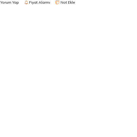
Yorum Yap
Fiyat Alarmı
Not Ekle