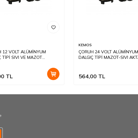
KEMOS
 12 VOLT ALÜMİNYUM
ÇORUH 24 VOLT ALÜMİNYU
 TİPİ SIVI VE MAZOT
DALGIÇ TİPİ MAZOT-SIVI AK
MA POMPASI(DÜZ FİLTRE)
POMPASI(DÜZ FİLTRE)
00
TL
564,00
TL
e