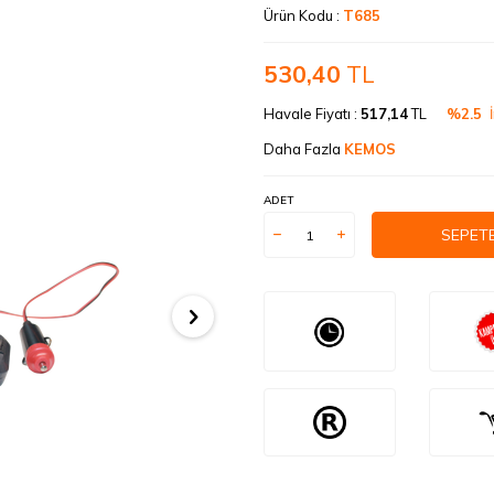
Ürün Kodu :
T685
530,40
TL
Havale Fiyatı :
517,14
TL
%2.5
İ
Daha Fazla
KEMOS
ADET
SEPETE