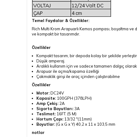
Temel Faydalar & Özellikler:
Rich Multi Krom Arapuarlı Kemos pompası, boşaltma ve dol
ve kompakt bir tasarımdır.
Özellikler
Kompakt tasarım, bir depoda kolay bir şekilde yerleştir
Düşük amperaj.
Aralıklı kullanım için ve sadece tamamen dalgıç olarak 
Arapuar ile açma/kapama özelliği
Çakmaklık girişi ile araç içinden çalıştırabilme
Özellikler
Motor:
DC24V
Kapasite:
100GPH (378LPH)
Amp Çekiş:
2A
Sigorta Boyutları:
3A
Teslimat:
16FT. (5 M)
Hortum Çapı:
13/32 "(11mm)
Boyutlar:
(G x G x Y) 40,2 x 11 x 103,5 mm
notlar