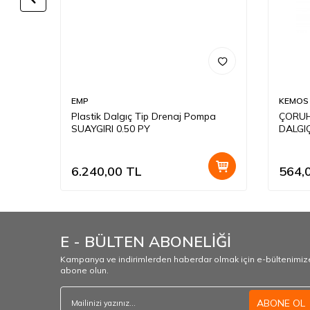
EMP
KEMOS
DALGIÇ
Plastik Dalgıç Tip Drenaj Pompa
ÇORUH
SUAYGIRI 0.50 PY
DALGIÇ
AKTAR
6.240,00
TL
564,
E - BÜLTEN ABONELİĞİ
Kampanya ve indirimlerden haberdar olmak için e-bültenimiz
abone olun.
ABONE OL