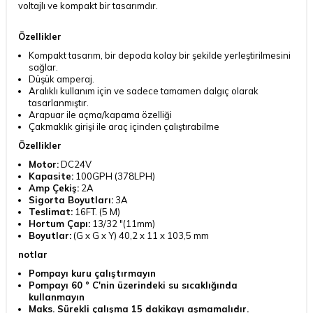
voltajlı ve kompakt bir tasarımdır.
Özellikler
Kompakt tasarım, bir depoda kolay bir şekilde yerleştirilmesini
sağlar.
Düşük amperaj.
Aralıklı kullanım için ve sadece tamamen dalgıç olarak
tasarlanmıştır.
Arapuar ile açma/kapama özelliği
Çakmaklık girişi ile araç içinden çalıştırabilme
Özellikler
Motor:
DC24V
Kapasite:
100GPH (378LPH)
Amp Çekiş:
2A
Sigorta Boyutları:
3A
Teslimat:
16FT. (5 M)
Hortum Çapı:
13/32 "(11mm)
Boyutlar:
(G x G x Y) 40,2 x 11 x 103,5 mm
notlar
Pompayı kuru çalıştırmayın
Pompayı 60 ° C'nin üzerindeki su sıcaklığında
kullanmayın
Maks. Sürekli çalışma 15 dakikayı aşmamalıdır.