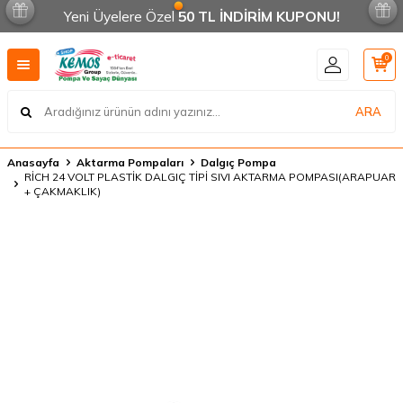
Yeni Üyelere Özel
50 TL İNDİRİM KUPONU!
0
ARA
Anasayfa
Aktarma Pompaları
Dalgıç Pompa
RİCH 24 VOLT PLASTİK DALGIÇ TİPİ SIVI AKTARMA POMPASI(ARAPUAR
+ ÇAKMAKLIK)