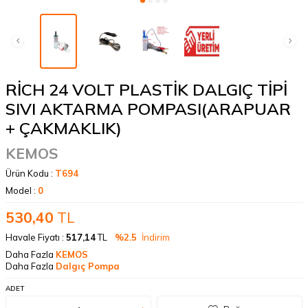
RİCH 24 VOLT PLASTİK DALGIÇ TİPİ
SIVI AKTARMA POMPASI(ARAPUAR
+ ÇAKMAKLIK)
KEMOS
Ürün Kodu :
T694
Model :
0
530,40
TL
Havale Fiyatı :
517,14
TL
%2.5
İndirim
Daha Fazla
KEMOS
Daha Fazla
Dalgıç Pompa
ADET