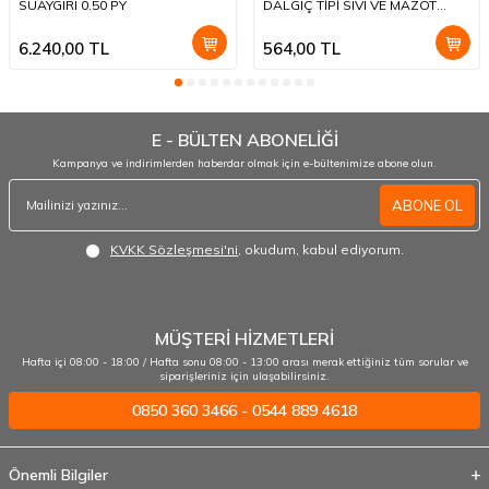
SUAYGIRI 0.50 PY
DALGIÇ TİPİ SIVI VE MAZOT
AKTARMA POMPASI(DÜZ
FİLTRE)
6.240,00
TL
564,00
TL
E - BÜLTEN ABONELİĞİ
Kampanya ve indirimlerden haberdar olmak için e-bültenimize abone olun.
ABONE OL
KVKK Sözleşmesi'ni
, okudum, kabul ediyorum.
MÜŞTERİ HİZMETLERİ
Hafta içi 08:00 - 18:00 / Hafta sonu 08:00 - 13:00 arası merak ettiğiniz tüm sorular ve
siparişleriniz için ulaşabilirsiniz.
0850 360 3466 - 0544 889 4618
Önemli Bilgiler