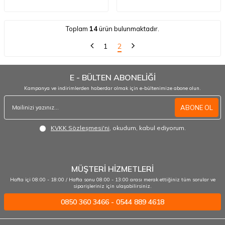
Toplam
14
ürün bulunmaktadır.
1
2
E - BÜLTEN ABONELİĞİ
Kampanya ve indirimlerden haberdar olmak için e-bültenimize abone olun.
ABONE OL
KVKK Sözleşmesi'ni
, okudum, kabul ediyorum.
MÜŞTERİ HİZMETLERİ
Hafta içi 08:00 - 18:00 / Hafta sonu 08:00 - 13:00 arası merak ettiğiniz tüm sorular ve
siparişleriniz için ulaşabilirsiniz.
0850 360 3466 - 0544 889 4618