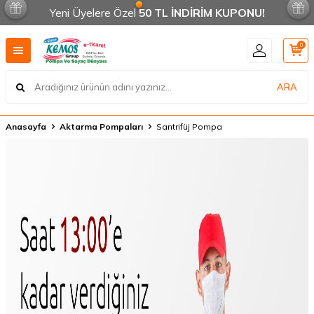
Yeni Üyelere Özel
50 TL İNDİRİM KUPONU!
0
ARA
Anasayfa
Aktarma Pompaları
Santrifüj Pompa