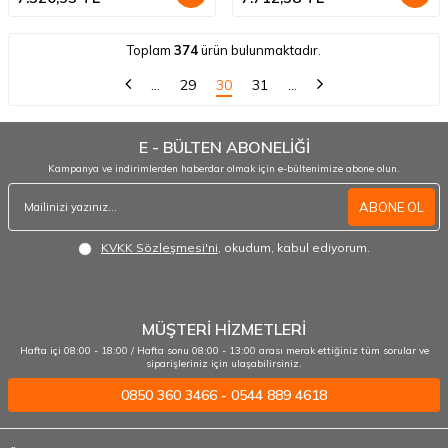
Toplam
374
ürün bulunmaktadır.
…
29
30
31
…
E - BÜLTEN ABONELİĞİ
Kampanya ve indirimlerden haberdar olmak için e-bültenimize abone olun.
ABONE OL
KVKK Sözleşmesi'ni
, okudum, kabul ediyorum.
MÜŞTERİ HİZMETLERİ
Hafta içi 08:00 - 18:00 / Hafta sonu 08:00 - 13:00 arası merak ettiğiniz tüm sorular ve
siparişleriniz için ulaşabilirsiniz.
0850 360 3466 - 0544 889 4618