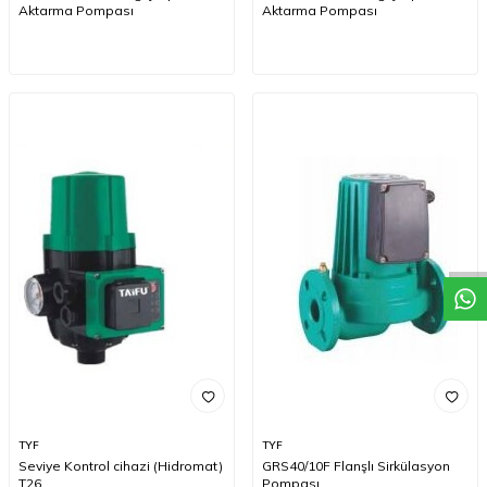
Aktarma Pompası
Aktarma Pompası
W
h
a
t
a
p
p
D
e
s
t
e
H
a
t
t
TYF
TYF
Seviye Kontrol cihazi (Hidromat)
GRS40/10F Flanşlı Sirkülasyon
T26
Pompası