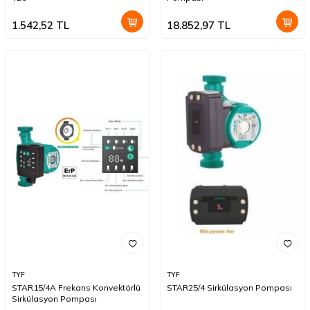
1.542,52
TL
18.852,97
TL
TYF
TYF
STAR15/4A Frekans Konvektörlü
STAR25/4 Sirkülasyon Pompası
Sirkülasyon Pompası