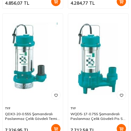
4.856,07
TL
4.284,77
TL
TYF
TYF
QDX3-20-0.55S Şamandıralı
WQD5-17-0.75S Şamandıralı
Paslanmaz Çelik Gövdeli Temiz
Paslanmaz Çelik Gövdeli Pis Su
Su Dalgıç Pompası
Dalgıç Pompa
7.326,95
TL
7.712,58
TL