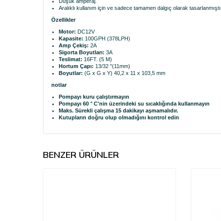
Düşük amperaj.
Aralıklı kullanım için ve sadece tamamen dalgıç olarak tasarlanmıştı
Özellikler
Motor:
DC12V
Kapasite:
100GPH (378LPH)
Amp Çekiş:
2A
Sigorta Boyutları:
3A
Teslimat:
16FT. (5 M)
Hortum Çapı:
13/32 "(11mm)
Boyutlar:
(G x G x Y) 40,2 x 11 x 103,5 mm
notlar
Pompayı kuru çalıştırmayın
Pompayı 60 ° C'nin üzerindeki su sıcaklığında kullanmayın
Maks. Sürekli çalışma 15 dakikayı aşmamalıdır.
Kutupların doğru olup olmadığını kontrol edin
BENZER ÜRÜNLER
%
35