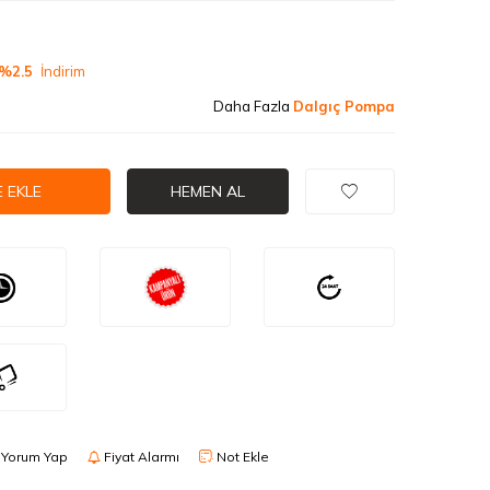
%2.5
İndirim
Daha Fazla
Dalgıç Pompa
 EKLE
HEMEN AL
Yorum Yap
Fiyat Alarmı
Not Ekle