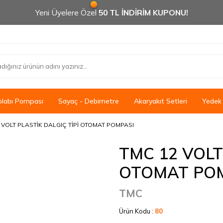
Yeni Üyelere Özel
50 TL İNDİRİM KUPONU!
olabı Pompası
Sayaç - Debimetre
Akaryakıt Setleri
Yedek
 VOLT PLASTİK DALGIÇ TİPİ OTOMAT POMPASI
TMC 12 VOLT
OTOMAT PO
TMC
Ürün Kodu :
80