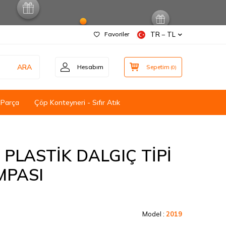
Favoriler
TR − TL
ARA
Hesabım
Sepetim
(
0
)
 Parça
Çöp Konteyneri - Sıfır Atık
 PLASTİK DALGIÇ TİPİ
MPASI
Model :
2019