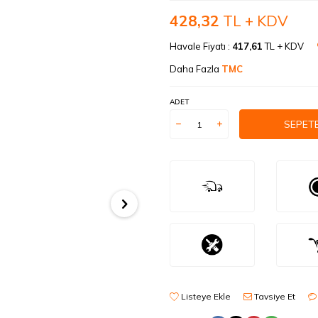
428,32
TL + KDV
Havale Fiyatı :
417,61
TL + KDV
Daha Fazla
TMC
ADET
SEPETE
Listeye Ekle
Tavsiye Et