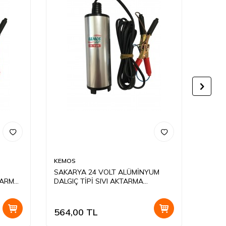
KEMOS
KEMO
M
SAKARYA 24 VOLT ALÜMİNYUM
Sakar
TARMA
DALGIÇ TİPİ SIVI AKTARMA
Tipi S
POMPASI
+ Hor
564,00
TL
900,