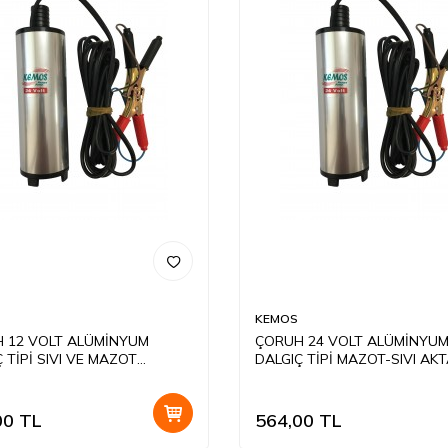
KEMOS
 12 VOLT ALÜMİNYUM
ÇORUH 24 VOLT ALÜMİNYU
 TİPİ SIVI VE MAZOT
DALGIÇ TİPİ MAZOT-SIVI AK
MA POMPASI(DÜZ FİLTRE)
POMPASI(DÜZ FİLTRE)
00
TL
564,00
TL