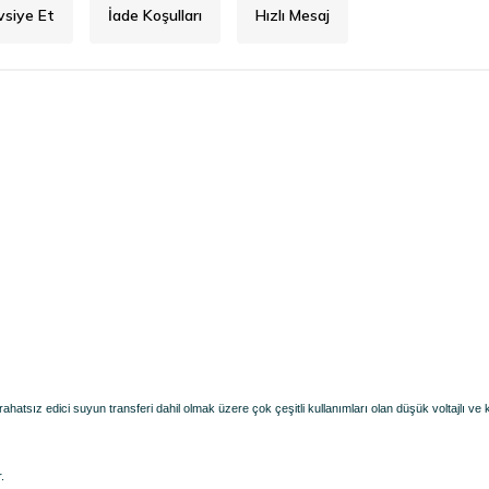
vsiye Et
İade Koşulları
Hızlı Mesaj
sız edici suyun transferi dahil olmak üzere çok çeşitli kullanımları olan düşük voltajlı ve 
.