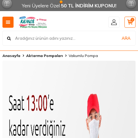
Yeni Üyelere Özel
50 TL İNDİRİM KUPONU!
0
ARA
Anasayfa
Aktarma Pompaları
Vakumlu Pompa