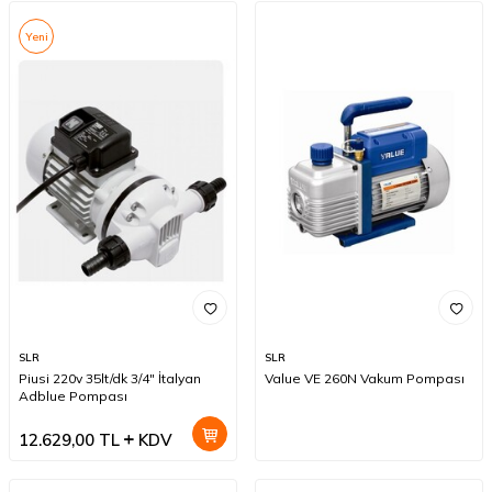
Yeni
SLR
SLR
Piusi 220v 35lt/dk 3/4" İtalyan
Value VE 260N Vakum Pompası
Adblue Pompası
12.629,00
TL
KDV