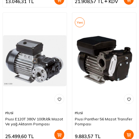
13.046,31
TL
21.908,57
TL
KDV
Yeni
PİUSİ
PİUSİ
Piusi E120T 380V 100lt/dk Mazot
Piusi Panther 56 Mazot Transfer
Ve yağ Aktarım Pompası
Pompası
25.499,60
TL
9.883,57
TL