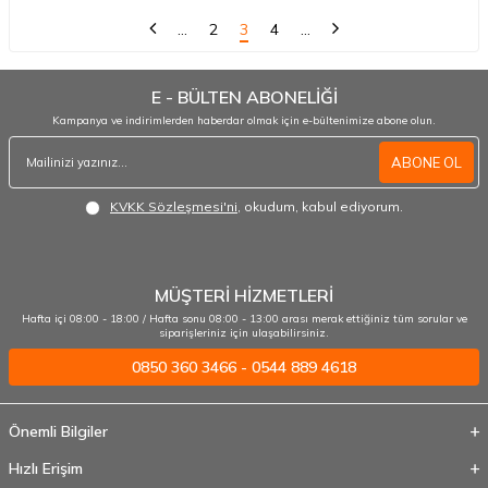
…
2
3
4
…
E - BÜLTEN ABONELİĞİ
Kampanya ve indirimlerden haberdar olmak için e-bültenimize abone olun.
ABONE OL
KVKK Sözleşmesi'ni
, okudum, kabul ediyorum.
MÜŞTERİ HİZMETLERİ
Hafta içi 08:00 - 18:00 / Hafta sonu 08:00 - 13:00 arası merak ettiğiniz tüm sorular ve
siparişleriniz için ulaşabilirsiniz.
0850 360 3466 - 0544 889 4618
Önemli Bilgiler
Hızlı Erişim