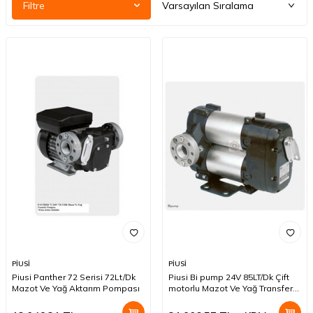
Filtre
PİUSİ
PİUSİ
Piusi Panther 72 Serisi 72Lt/Dk
Piusi Bi pump 24V 85LT/Dk Çift
Mazot Ve Yağ Aktarım Pompası
motorlu Mazot Ve Yağ Transfer
Pompası