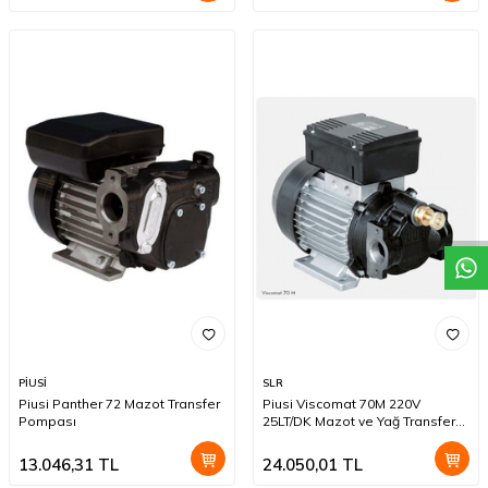
W
h
a
t
a
p
p
D
e
s
t
e
H
a
t
t
PİUSİ
SLR
Piusi Panther 72 Mazot Transfer
Piusi Viscomat 70M 220V
Pompası
25LT/DK Mazot ve Yağ Transfer
Pompası
13.046,31
TL
24.050,01
TL