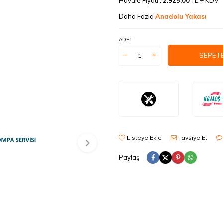
Havale Fiyatı :
2.925,00
TL + KDV
Daha Fazla
Anadolu Yakası
ADET
SEPETE
Listeye Ekle
Tavsiye Et
Paylaş