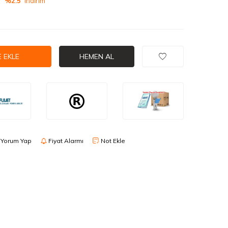
%2.5
İndirim
 EKLE
HEMEN AL
Yorum Yap
Fiyat Alarmı
Not Ekle