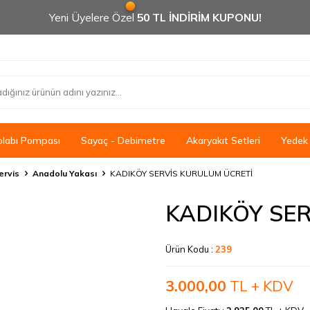
Yeni Üyelere Özel
50 TL İNDİRİM KUPONU!
olabı Pompası
Sayaç - Debimetre
Akaryakıt Setleri
Yedek
ervis
Anadolu Yakası
KADIKÖY SERVİS KURULUM ÜCRETİ
KADIKÖY SE
Ürün Kodu :
239
3.000,00
TL + KDV