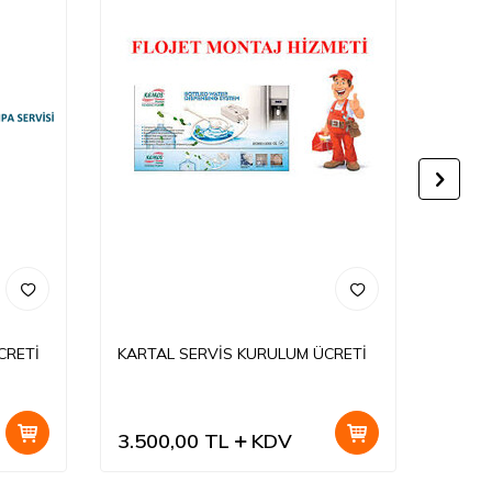
CRETİ
KARTAL SERVİS KURULUM ÜCRETİ
ÇEKM
ÜCRET
3.500,00
TL
KDV
3.50