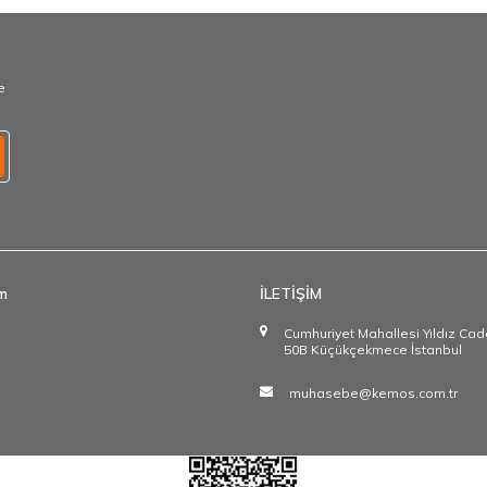
e
im
İLETİŞİM
Cumhuriyet Mahallesi Yıldız Ca
50B Küçükçekmece İstanbul
muhasebe@kemos.com.tr