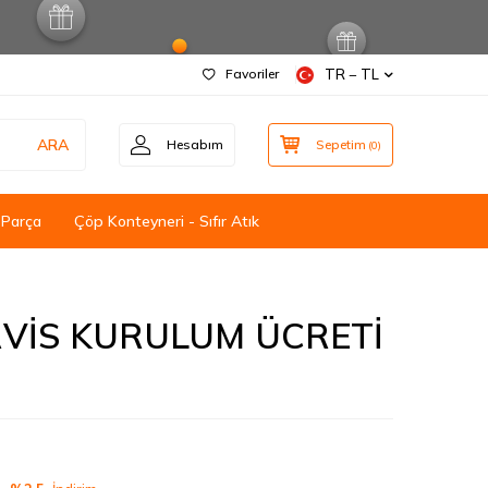
Favoriler
TR − TL
ARA
Hesabım
Sepetim
(
0
)
 Parça
Çöp Konteyneri - Sıfır Atık
RVİS KURULUM ÜCRETİ