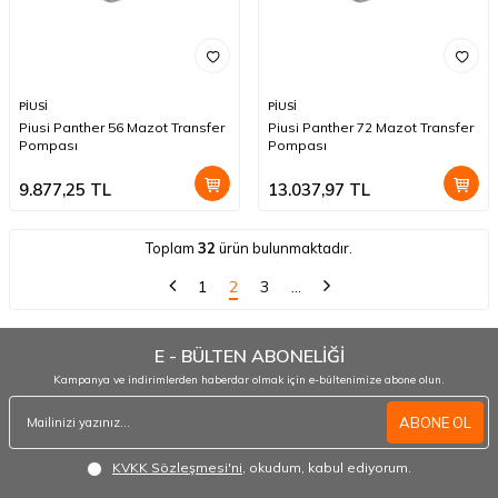
PİUSİ
PİUSİ
Piusi Panther 56 Mazot Transfer
Piusi Panther 72 Mazot Transfer
Pompası
Pompası
9.877,25
TL
13.037,97
TL
Toplam
32
ürün bulunmaktadır.
1
2
3
…
E - BÜLTEN ABONELİĞİ
Kampanya ve indirimlerden haberdar olmak için e-bültenimize abone olun.
ABONE OL
KVKK Sözleşmesi'ni
, okudum, kabul ediyorum.