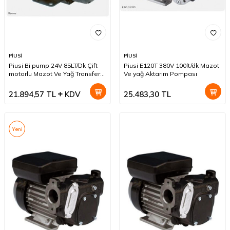
PİUSİ
PİUSİ
Piusi Bi pump 24V 85LT/Dk Çift
Piusi E120T 380V 100lt/dk Mazot
motorlu Mazot Ve Yağ Transfer
Ve yağ Aktarım Pompası
Pompası
21.894,57
TL
KDV
25.483,30
TL
Yeni