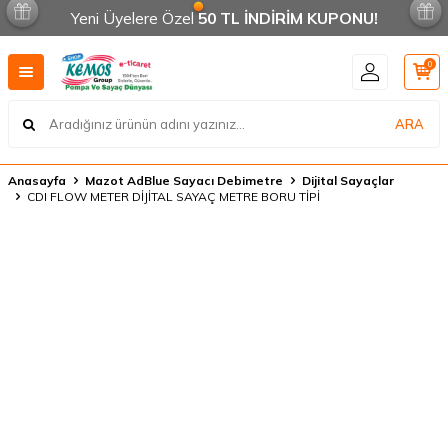
Yeni Üyelere Özel
50 TL İNDİRİM KUPONU!
0
ARA
Anasayfa
Mazot AdBlue Sayacı Debimetre
Dijital Sayaçlar
CDI FLOW METER DİJİTAL SAYAÇ METRE BORU TİPİ