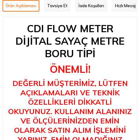
Ürün Açıklaması
Tavsiye Et
İade Koşulları
Hızlı Mesaj
CDI FLOW METER
DİJİTAL SAYAÇ METRE
BORU TİPİ
ÖNEMLİ!
DEĞERLİ MÜŞTERİMİZ, LÜTFEN
AÇIKLAMALARI VE TEKNİK
ÖZELLİKLERİ DİKKATLİ
OKUYUNUZ. KULLANIM ALANINIZ
VE ÖLÇÜLERİNİZDEN EMİN
OLARAK SATIN ALIM İŞLEMİNİ
YAPINIZ. EMİN OLMADIĞINIZ