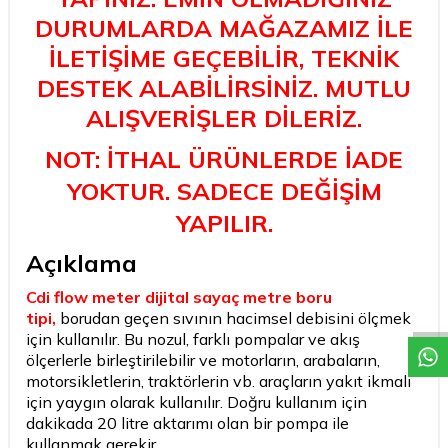
DURUMLARDA MAĞAZAMIZ İLE
İLETİŞİME GEÇEBİLİR, TEKNİK
DESTEK ALABİLİRSİNİZ. MUTLU
ALIŞVERİŞLER DİLERİZ.
NOT: İTHAL ÜRÜNLERDE İADE
YOKTUR. SADECE DEĞİŞİM
YAPILIR.
Açıklama
W
h
a
t
a
p
p
D
e
s
t
e
H
a
t
t
Cdi flow meter dijital sayaç metre boru
tipi,
borudan geçen sıvının hacimsel debisini ölçmek
için kullanılır. Bu nozul, farklı pompalar ve akış
ölçerlerle birleştirilebilir ve motorların, arabaların,
motorsikletlerin, traktörlerin vb. araçların yakıt ikmali
için yaygın olarak kullanılır. Doğru kullanım için
dakikada 20 litre aktarımı olan bir pompa ile
kullanmak gerekir.