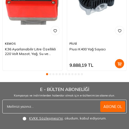
KEMOS
PİUSİ
K36 Ayarlanabilir Litre Özellikli
Piusi K400 Yağ Sayacı
220 Volt Mazot, Yağ, Su ve
AdBlue Sayacı Dijital Sayaç
9.888,19
TL
E - BÜLTEN ABONELİĞİ
Kampanya ve indirimlerden haberdar olmak için e-bültenimize abone olun.
ABONE OL
KVKK Sözleşmesi'ni
, okudum, kabul ediyorum.